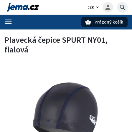
CZK
Prázdný košík
Hledat
Plavecká čepice SPURT NY01,
fialová