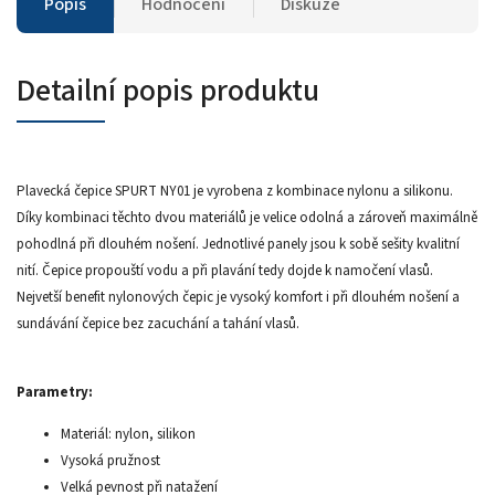
Popis
Hodnocení
Diskuze
Detailní popis produktu
Plavecká čepice SPURT NY01 je vyrobena z kombinace nylonu a silikonu.
Díky kombinaci těchto dvou materiálů je velice odolná a zároveň maximálně
pohodlná při dlouhém nošení. Jednotlivé panely jsou k sobě sešity kvalitní
nití. Čepice propouští vodu a při plavání tedy dojde k namočení vlasů.
Nejvetší benefit nylonových čepic je vysoký komfort i při dlouhém nošení a
sundávání čepice bez zacuchání a tahání vlasů.
Parametry:
Materiál: nylon, silikon
Vysoká pružnost
Velká pevnost při natažení