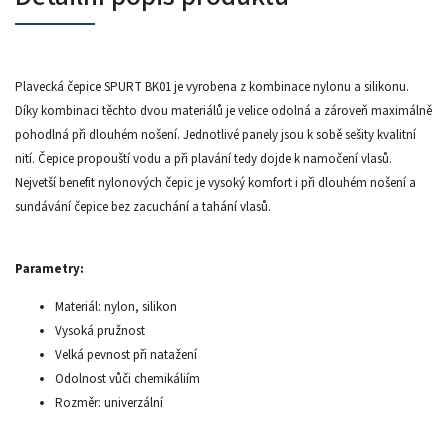
Plavecká čepice SPURT BK01 je vyrobena z kombinace nylonu a silikonu.
Díky kombinaci těchto dvou materiálů je velice odolná a zároveň maximálně
pohodlná při dlouhém nošení. Jednotlivé panely jsou k sobě sešity kvalitní
nití. Čepice propouští vodu a při plavání tedy dojde k namočení vlasů.
Nejvetší benefit nylonových čepic je vysoký komfort i při dlouhém nošení a
sundávání čepice bez zacuchání a tahání vlasů.
Parametry:
Materiál: nylon, silikon
Vysoká pružnost
Velká pevnost při natažení
Odolnost vůči chemikáliím
Rozměr: univerzální