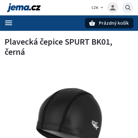
CZK
Prázdný košík
Hledat
Plavecká čepice SPURT BK01,
černá