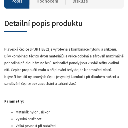
Popis
Hodnocení
Diskuze
Detailní popis produktu
Plavecká čepice SPURT BE02 je vyrobena z kombinace nylonu a silikonu.
Díky kombinaci těchto dvou materiálů je velice odolná a zároveň maximálně
pohodlná při dlouhém nošení. Jednotlivé panely jsou k sobě sešity kvalitní
nití. Čepice propouští vodu a při plavání tedy dojde k namočení vlasů.
Nejvetší benefit nylonových čepic je vysoký komfort i při dlouhém nošení a
sundávání čepice bez zacuchání a tahání vlasů.
Parametry:
Materiál: nylon, silikon
Vysoká pružnost
Velká pevnost při natažení