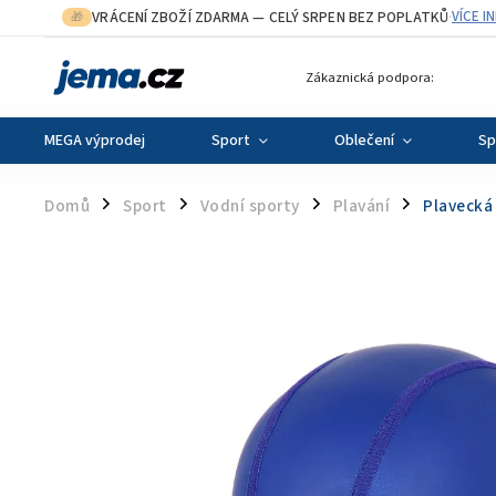
VRÁCENÍ ZBOŽÍ ZDARMA
— CELÝ SRPEN BEZ POPLATKŮ
VÍCE I
🎁
·
Zákaznická podpora:
MEGA výprodej
Sport
Oblečení
Sp
Domů
Sport
Vodní sporty
Plavání
Plavecká
/
/
/
/