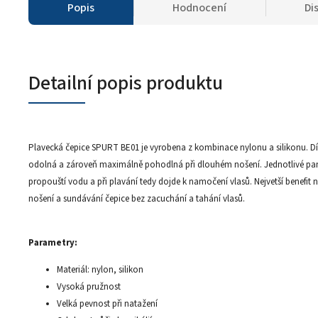
Popis
Hodnocení
Di
Detailní popis produktu
Plavecká čepice SPURT BE01 je vyrobena z kombinace nylonu a silikonu. Dí
odolná a zároveň maximálně pohodlná při dlouhém nošení. Jednotlivé panely 
propouští vodu a při plavání tedy dojde k namočení vlasů. Nejvetší benefit
nošení a sundávání čepice bez zacuchání a tahání vlasů.
Parametry:
Materiál: nylon, silikon
Vysoká pružnost
Velká pevnost při natažení