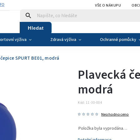
NFO
VŠE O NÁKUPU
OBC
Hledat
ortovní výživa
Zdravá výživa
Ochranné pomůcky
 čepice SPURT BE01, modrá
Plavecká č
modrá
Kód:
11-30-004
Neohodnoceno
Položka byla vyprodána…