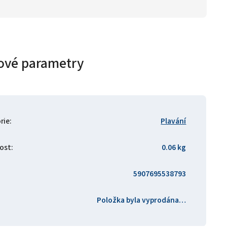
ové parametry
rie
:
Plavání
ost
:
0.06 kg
5907695538793
Položka byla vyprodána…