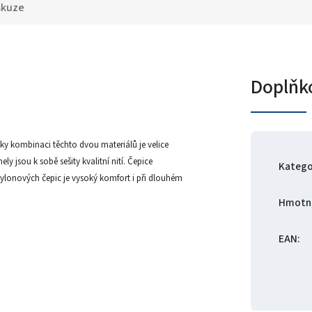
skuze
Doplňk
ky kombinaci těchto dvou materiálů je velice
jsou k sobě sešity kvalitní nití. Čepice
Katego
 nylonových čepic je vysoký komfort i při dlouhém
Hmotn
EAN
: