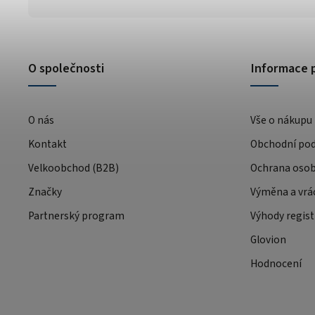
O společnosti
Informace 
O nás
Vše o nákupu
Kontakt
Obchodní po
Velkoobchod (B2B)
Ochrana osob
Značky
Výměna a vrá
Partnerský program
Výhody regist
Glovion
Hodnocení