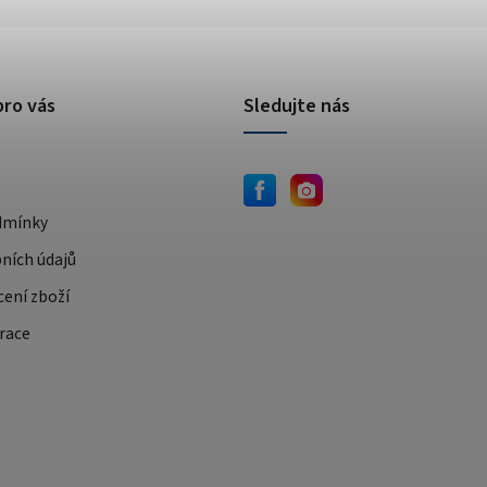
pro vás
Sledujte nás
dmínky
ních údajů
cení zboží
race