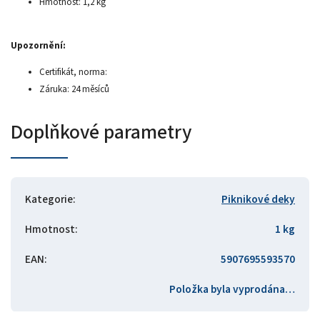
Hmotnost: 1,2 kg
Upozornění:
Certifikát, norma:
Záruka: 24 měsíců
Doplňkové parametry
Kategorie
:
Piknikové deky
Hmotnost
:
1 kg
EAN
:
5907695593570
Položka byla vyprodána…