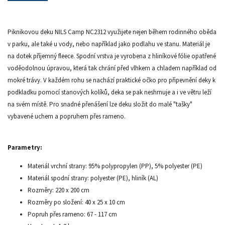
Piknikovou deku NILS Camp NC2312 využijete nejen během rodinného oběda
v parku, ale také u vody, nebo například jako podlahu ve stanu. Materiál je
na dotek příjemný fleece. Spodní vrstva je vyrobena z hliníkové fólie opatřené
voděodolnou úpravou, která tak chrání před vlhkem a chladem například od
mokré trávy. V každém rohu se nachází praktické očko pro připevnění deky k
podkladku pomocí stanových kolíků, deka se pak neshrnuje a i ve větru leží
na svém místě. Pro snadné přenášení lze deku složit do malé "tašky"
vybavené uchem a popruhem přes rameno.
Parametry:
Materiál vrchní strany: 95% polypropylen (PP), 5% polyester (PE)
Materiál spodní strany: polyester (PE), hliník (AL)
Rozměry: 220 x 200 cm
Rozměry po složení: 40 x 25 x 10 cm
Popruh přes rameno: 67 - 117 cm