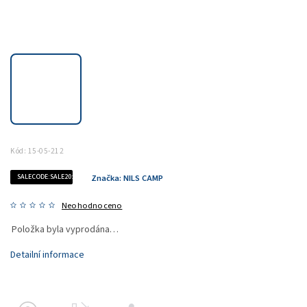
Kód:
15-05-212
SALECODE:SALE20:20:%
Značka:
NILS CAMP
Neohodnoceno
Položka byla vyprodána…
Detailní informace