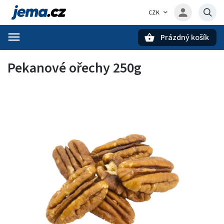
CZK
Prázdný košík
Hledat
Pekanové ořechy 250g