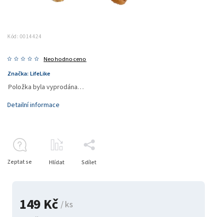
Kód:
0014424
Neohodnoceno
Značka:
LifeLike
Položka byla vyprodána…
Detailní informace
Zeptat se
Hlídat
Sdílet
149 Kč
/ ks