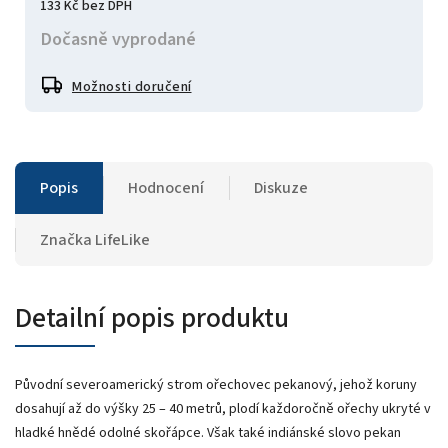
133 Kč bez DPH
Dočasně vyprodané
Možnosti doručení
Popis
Hodnocení
Diskuze
Značka
LifeLike
Detailní popis produktu
Původní severoamerický strom ořechovec pekanový, jehož koruny
dosahují až do výšky 25 – 40 metrů, plodí každoročně ořechy ukryté v
hladké hnědé odolné skořápce. Však také indiánské slovo pekan