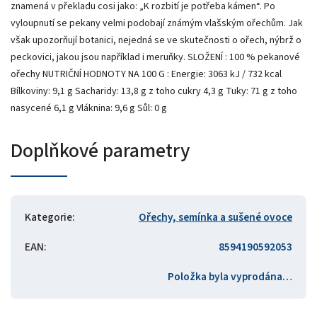
znamená v překladu cosi jako: „K rozbití je potřeba kámen“. Po
vyloupnutí se pekany velmi podobají známým vlašským ořechům. Jak
však upozorňují botanici, nejedná se ve skutečnosti o ořech, nýbrž o
peckovici, jakou jsou například i meruňky. SLOŽENÍ : 100 % pekanové
ořechy NUTRIČNÍ HODNOTY NA 100 G : Energie: 3063 kJ / 732 kcal
Bílkoviny: 9,1 g Sacharidy: 13,8 g z toho cukry 4,3 g Tuky: 71 g z toho
nasycené 6,1 g Vláknina: 9,6 g Sůl: 0 g
Doplňkové parametry
Kategorie
:
Ořechy, semínka a sušené ovoce
EAN
:
8594190592053
Položka byla vyprodána…