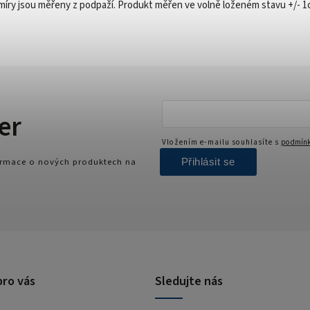
míry jsou měřeny z podpaží. Produkt měřen ve volně loženém stavu +/- 1
er
Vložením e-mailu souhlasíte s
podmínk
Přihlásit se
formace o nových produktech na
pro vás
Sledujte nás