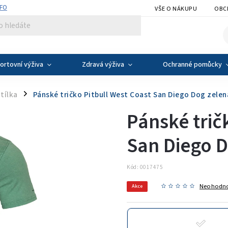
NFO
VŠE O NÁKUPU
OBC
ortovní výživa
Zdravá výživa
Ochranné pomůcky
 tílka
Pánské tričko Pitbull West Coast San Diego Dog zelen
/
Pánské trič
San Diego D
Kód:
0017475
Neohodn
Akce