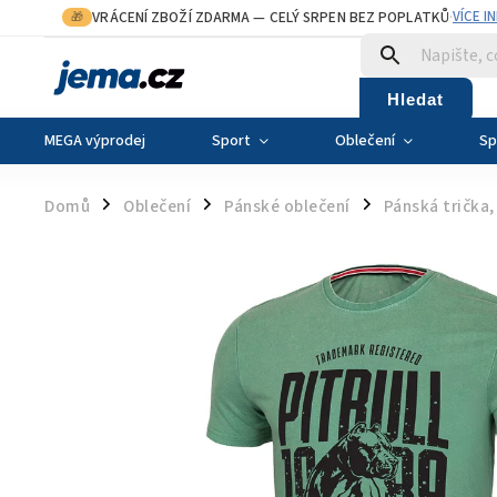
VRÁCENÍ ZBOŽÍ ZDARMA
— CELÝ SRPEN BEZ POPLATKŮ
VÍCE I
🎁
·
Hledat
MEGA výprodej
Sport
Oblečení
Sp
Domů
Oblečení
Pánské oblečení
Pánská trička,
/
/
/