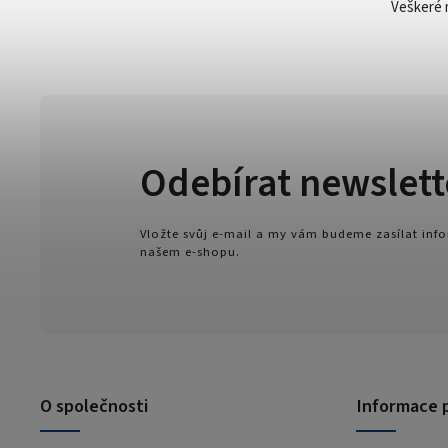
Veškeré 
Odebírat newslett
Vložte svůj e-mail a my vám budeme zasílat in
našem e-shopu.
O společnosti
Informace 