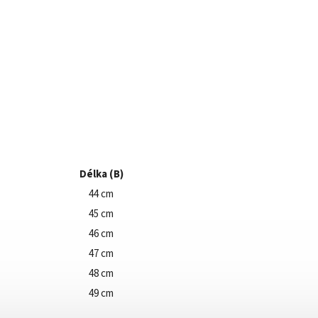
Délka (B)
44 cm
45 cm
46 cm
47 cm
48 cm
49 cm