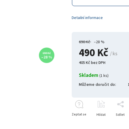
Detailní informace
690 Kč
–28 %
490 Kč
/ ks
690 Kč
–28 %
405 Kč bez DPH
Skladem
(1 ks)
Můžeme doručit do:
Zeptat se
Hlídat
Sdílet