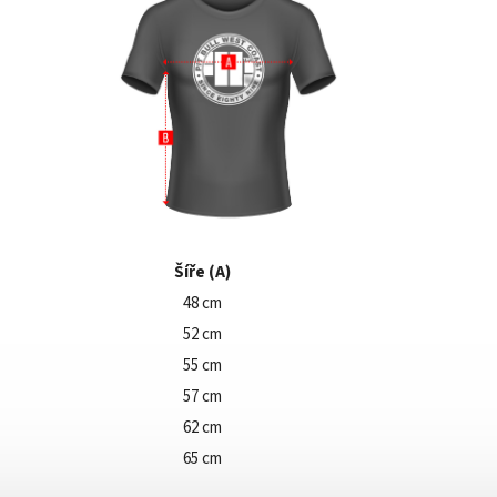
Šíře (A)
48 cm
52 cm
55 cm
57 cm
62 cm
65 cm