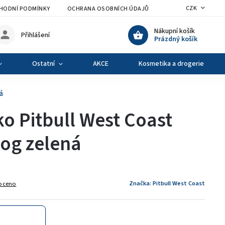
CZK
HODNÍ PODMÍNKY
OCHRANA OSOBNÍCH ÚDAJŮ
VÝMĚNA A VRÁCENÍ Z
Nákupní košík
Přihlášení
Prázdný košík
Ostatní
AKCE
Kosmetika a drogerie
á
ko Pitbull West Coast
og zelená
Značka:
Pitbull West Coast
oceno