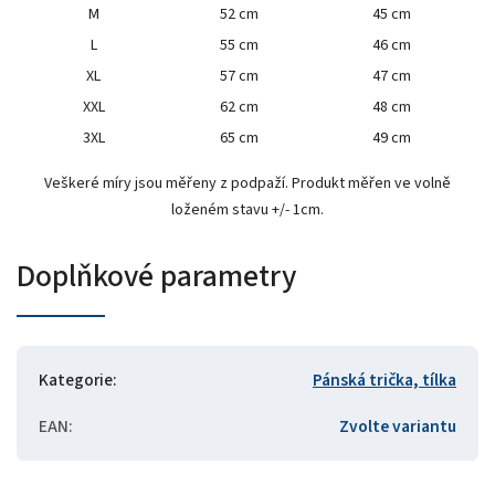
M
52 cm
45 cm
L
55 cm
46 cm
XL
57 cm
47 cm
XXL
62 cm
48 cm
3XL
65 cm
49 cm
Veškeré míry jsou měřeny z podpaží. Produkt měřen ve volně
loženém stavu +/- 1cm.
Doplňkové parametry
Kategorie
:
Pánská trička, tílka
EAN
:
Zvolte variantu