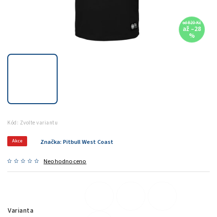
od 820 Kč
až –28
%
Kód:
Zvolte variantu
Akce
Značka:
Pitbull West Coast
Neohodnoceno
Varianta