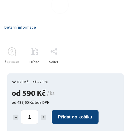
Detailní informace
Zeptat se
Hlídat
Sdílet
od 820 Kč
až –28 %
od
590 Kč
/ ks
od
487,60 Kč
bez DPH
Přidat do košíku