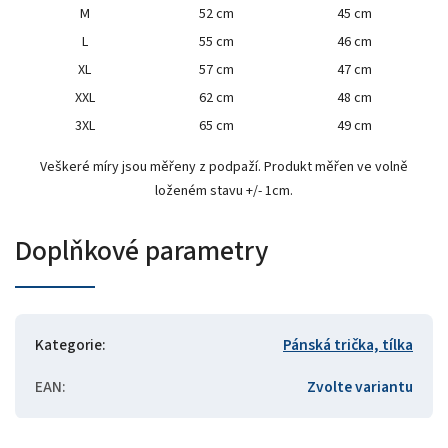
M
52 cm
45 cm
L
55 cm
46 cm
XL
57 cm
47 cm
XXL
62 cm
48 cm
3XL
65 cm
49 cm
Veškeré míry jsou měřeny z podpaží. Produkt měřen ve volně
loženém stavu +/- 1cm.
Doplňkové parametry
Kategorie
:
Pánská trička, tílka
EAN
:
Zvolte variantu