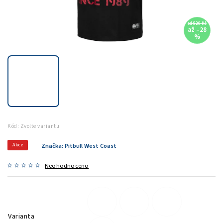
od 820 Kč
až –28
%
Kód:
Zvolte variantu
Akce
Značka:
Pitbull West Coast
Neohodnoceno
Varianta