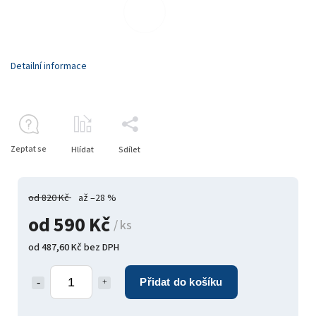
Detailní informace
Zeptat se
Hlídat
Sdílet
od 820 Kč
až –28 %
od
590 Kč
/ ks
od
487,60 Kč
bez DPH
Přidat do košíku