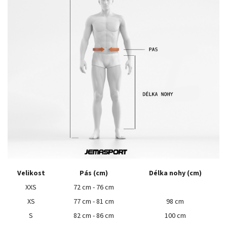
Velikost
Pás (cm)
Délka nohy (cm)
XXS
72 cm - 76 cm
XS
77 cm - 81 cm
98 cm
S
82 cm - 86 cm
100 cm