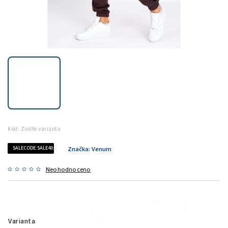
Kód:
Zvolte variantu
SALECODE:SALE40:40:%
Značka:
Venum
Neohodnoceno
Varianta