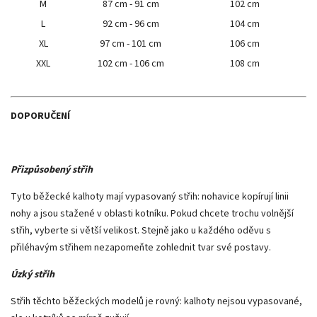
M
87 cm - 91 cm
102 cm
L
92 cm - 96 cm
104 cm
XL
97 cm - 101 cm
106 cm
XXL
102 cm - 106 cm
108 cm
DOPORUČENÍ
Přizpůsobený střih
Tyto běžecké kalhoty mají vypasovaný střih: nohavice kopírují linii
nohy a jsou stažené v oblasti kotníku. Pokud chcete trochu volnější
střih, vyberte si větší velikost. Stejně jako u každého oděvu s
přiléhavým střihem nezapomeňte zohlednit tvar své postavy.
Úzký střih
Střih těchto běžeckých modelů je rovný: kalhoty nejsou vypasované,