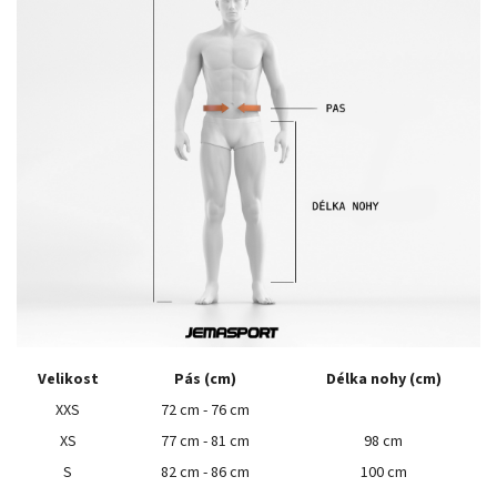
Velikost
Pás (cm)
Délka nohy (cm)
XXS
72 cm - 76 cm
XS
77 cm - 81 cm
98 cm
S
82 cm - 86 cm
100 cm