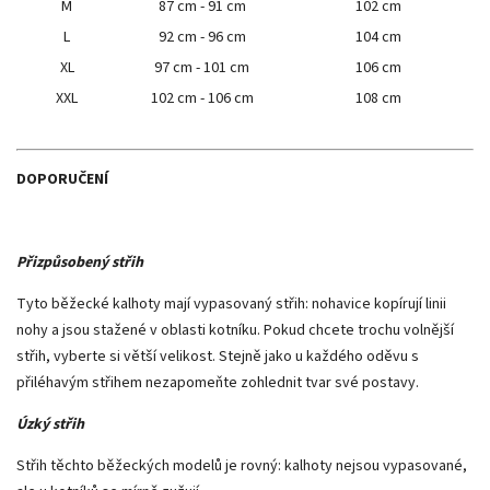
M
87 cm - 91 cm
102 cm
L
92 cm - 96 cm
104 cm
XL
97 cm - 101 cm
106 cm
XXL
102 cm - 106 cm
108 cm
DOPORUČENÍ
Přizpůsobený střih
Tyto běžecké kalhoty mají vypasovaný střih: nohavice kopírují linii
nohy a jsou stažené v oblasti kotníku. Pokud chcete trochu volnější
střih, vyberte si větší velikost. Stejně jako u každého oděvu s
přiléhavým střihem nezapomeňte zohlednit tvar své postavy.
Úzký střih
Střih těchto běžeckých modelů je rovný: kalhoty nejsou vypasované,