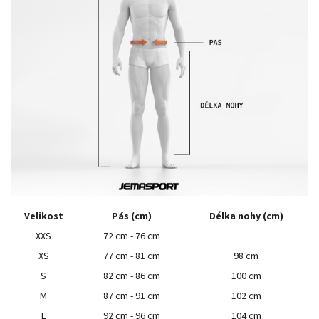
Velikost
Pás (cm)
Délka nohy (cm)
XXS
72 cm - 76 cm
XS
77 cm - 81 cm
98 cm
S
82 cm - 86 cm
100 cm
M
87 cm - 91 cm
102 cm
L
92 cm - 96 cm
104 cm