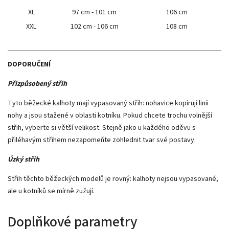
XL
97 cm - 101 cm
106 cm
XXL
102 cm - 106 cm
108 cm
DOPORUČENÍ
Přizpůsobený střih
Tyto běžecké kalhoty mají vypasovaný střih: nohavice kopírují linii
nohy a jsou stažené v oblasti kotníku. Pokud chcete trochu volnější
střih, vyberte si větší velikost. Stejně jako u každého oděvu s
přiléhavým střihem nezapomeňte zohlednit tvar své postavy.
Úzký střih
Střih těchto běžeckých modelů je rovný: kalhoty nejsou vypasované,
ale u kotníků se mírně zužují.
Doplňkové parametry