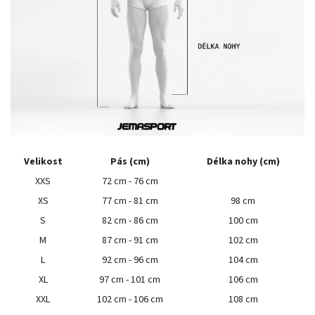
Velikost
Pás (cm)
Délka nohy (cm)
XXS
72 cm - 76 cm
XS
77 cm - 81 cm
98 cm
S
82 cm - 86 cm
100 cm
M
87 cm - 91 cm
102 cm
L
92 cm - 96 cm
104 cm
XL
97 cm - 101 cm
106 cm
XXL
102 cm - 106 cm
108 cm