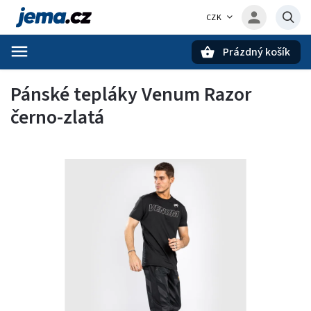
CZK
Prázdný košík
Hledat
Pánské tepláky Venum Razor
černo-zlatá