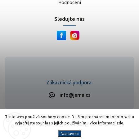
Hodnocení
Sledujte nás
Zákaznická podpora:
info@jema.cz
Tento web používá soubory cookie. Dalším procházením tohoto webu
vyjadřujete souhlas s jejich používáním.. Více informací
zde
.
Copyright 2026
JEMA.cz
. Všechna práva vyhrazena.
Vytvořil
Shoptet
| Design
Shoptak.cz
Nastavení