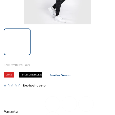
Kód:
Zvolte variantu
Akce
SALECODE:SALE20:20:%
Značka:
Venum
Neohodnoceno
Varianta