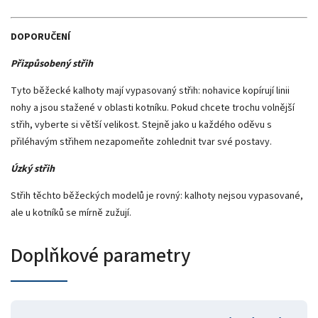
DOPORUČENÍ
Přizpůsobený střih
Tyto běžecké kalhoty mají vypasovaný střih: nohavice kopírují linii
nohy a jsou stažené v oblasti kotníku. Pokud chcete trochu volnější
střih, vyberte si větší velikost. Stejně jako u každého oděvu s
přiléhavým střihem nezapomeňte zohlednit tvar své postavy.
Úzký střih
Střih těchto běžeckých modelů je rovný: kalhoty nejsou vypasované,
ale u kotníků se mírně zužují.
Doplňkové parametry