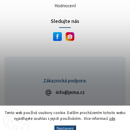
Hodnocení
Sledujte nás
Zákaznická podpora:
info@jema.cz
Tento web používá soubory cookie. Dalším procházením tohoto webu
vyjadřujete souhlas s jejich používáním.. Více informací
zde
.
Copyright 2026
JEMA.cz
. Všechna práva vyhrazena.
Vytvořil
Shoptet
| Design
Shoptak.cz
Nastavení