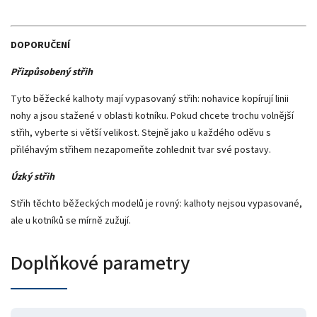
DOPORUČENÍ
Přizpůsobený střih
Tyto běžecké kalhoty mají vypasovaný střih: nohavice kopírují linii
nohy a jsou stažené v oblasti kotníku. Pokud chcete trochu volnější
střih, vyberte si větší velikost. Stejně jako u každého oděvu s
přiléhavým střihem nezapomeňte zohlednit tvar své postavy.
Úzký střih
Střih těchto běžeckých modelů je rovný: kalhoty nejsou vypasované,
ale u kotníků se mírně zužují.
Doplňkové parametry