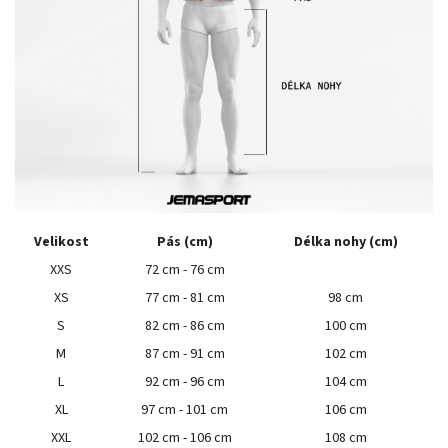
Velikost
Pás (cm)
Délka nohy (cm)
XXS
72 cm - 76 cm
XS
77 cm - 81 cm
98 cm
S
82 cm - 86 cm
100 cm
M
87 cm - 91 cm
102 cm
L
92 cm - 96 cm
104 cm
XL
97 cm - 101 cm
106 cm
XXL
102 cm - 106 cm
108 cm