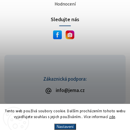
Hodnocení
Sledujte nás
Zákaznická podpora:
info@jema.cz
Tento web používá soubory cookie. Dalším procházením tohoto webu
vyjadřujete souhlas s jejich používáním.. Více informací
zde
.
Copyright 2026
JEMA.cz
. Všechna práva vyhrazena.
Vytvořil
Shoptet
| Design
Shoptak.cz
Nastavení