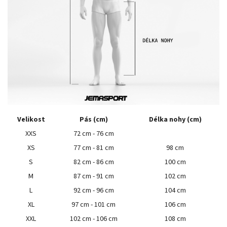
Velikost
Pás (cm)
Délka nohy (cm)
XXS
72 cm - 76 cm
XS
77 cm - 81 cm
98 cm
S
82 cm - 86 cm
100 cm
M
87 cm - 91 cm
102 cm
L
92 cm - 96 cm
104 cm
XL
97 cm - 101 cm
106 cm
XXL
102 cm - 106 cm
108 cm