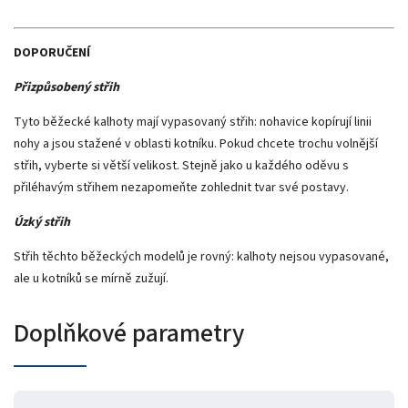
DOPORUČENÍ
Přizpůsobený střih
Tyto běžecké kalhoty mají vypasovaný střih: nohavice kopírují linii
nohy a jsou stažené v oblasti kotníku. Pokud chcete trochu volnější
střih, vyberte si větší velikost. Stejně jako u každého oděvu s
přiléhavým střihem nezapomeňte zohlednit tvar své postavy.
Úzký střih
Střih těchto běžeckých modelů je rovný: kalhoty nejsou vypasované,
ale u kotníků se mírně zužují.
Doplňkové parametry