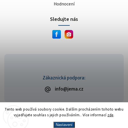
Hodnocení
Sledujte nás
Zákaznická podpora:
info@jema.cz
Tento web používá soubory cookie. Dalším procházením tohoto webu
vyjadřujete souhlas s jejich používáním.. Více informací
zde
.
Copyright 2026
JEMA.cz
. Všechna práva vyhrazena.
Vytvořil
Shoptet
| Design
Shoptak.cz
Nastavení