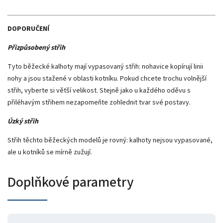
DOPORUČENÍ
Přizpůsobený střih
Tyto běžecké kalhoty mají vypasovaný střih: nohavice kopírují linii
nohy a jsou stažené v oblasti kotníku. Pokud chcete trochu volnější
střih, vyberte si větší velikost. Stejně jako u každého oděvu s
přiléhavým střihem nezapomeňte zohlednit tvar své postavy.
Úzký střih
Střih těchto běžeckých modelů je rovný: kalhoty nejsou vypasované,
ale u kotníků se mírně zužují.
Doplňkové parametry