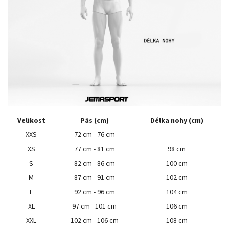
Velikost
Pás (cm)
Délka nohy (cm)
XXS
72 cm - 76 cm
XS
77 cm - 81 cm
98 cm
S
82 cm - 86 cm
100 cm
M
87 cm - 91 cm
102 cm
L
92 cm - 96 cm
104 cm
XL
97 cm - 101 cm
106 cm
XXL
102 cm - 106 cm
108 cm