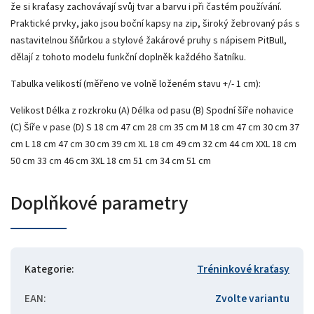
že si kraťasy zachovávají svůj tvar a barvu i při častém používání.
Praktické prvky, jako jsou boční kapsy na zip, široký žebrovaný pás s
nastavitelnou šňůrkou a stylové žakárové pruhy s nápisem PitBull,
dělají z tohoto modelu funkční doplněk každého šatníku.
Tabulka velikostí (měřeno ve volně loženém stavu +/- 1 cm):
Velikost Délka z rozkroku (A) Délka od pasu (B) Spodní šíře nohavice
(C) Šíře v pase (D) S 18 cm 47 cm 28 cm 35 cm M 18 cm 47 cm 30 cm 37
cm L 18 cm 47 cm 30 cm 39 cm XL 18 cm 49 cm 32 cm 44 cm XXL 18 cm
50 cm 33 cm 46 cm 3XL 18 cm 51 cm 34 cm 51 cm
Doplňkové parametry
Kategorie
:
Tréninkové kraťasy
EAN
:
Zvolte variantu