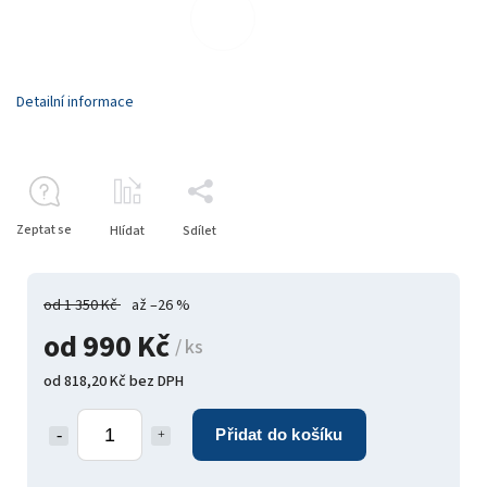
Detailní informace
Zeptat se
Hlídat
Sdílet
od 1 350 Kč
až –26 %
od
990 Kč
/ ks
od
818,20 Kč
bez DPH
Přidat do košíku