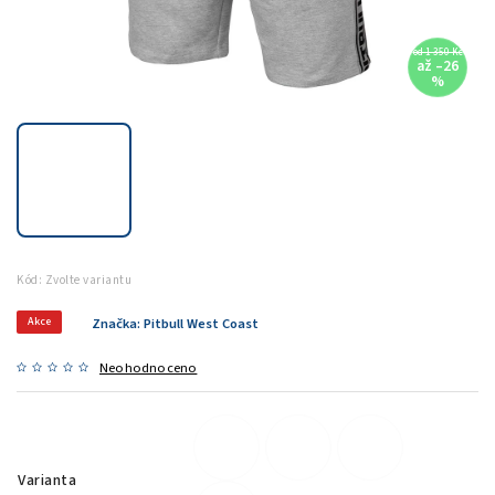
od 1 350 Kč
až –26
%
Kód:
Zvolte variantu
Akce
Značka:
Pitbull West Coast
Neohodnoceno
Varianta