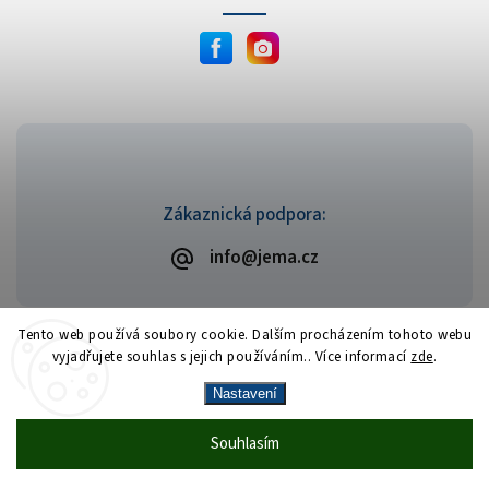
Zákaznická podpora:
info@jema.cz
Tento web používá soubory cookie. Dalším procházením tohoto webu
vyjadřujete souhlas s jejich používáním.. Více informací
zde
.
Copyright 2026
JEMA.cz
. Všechna práva vyhrazena.
Vytvořil
Shoptet
| Design
Shoptak.cz
Nastavení
Vrácení zboží zdarma
— celý srpen bez
Více
Souhlasím
🎁
·
poplatků
info