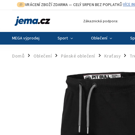
VRÁCENÍ ZBOŽÍ ZDARMA
— CELÝ SRPEN BEZ POPLATKŮ
VÍCE I
🎁
·
Zákaznická podpora:
MEGA výprodej
Sport
Oblečení
Sp
Domů
Oblečení
Pánské oblečení
Kraťasy
Tr
/
/
/
/