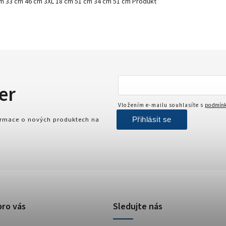
cm 33 cm 46 cm 3XL 18 cm 51 cm 34 cm 51 cm Produkt
er
Vložením e-mailu souhlasíte s
podmínk
Přihlásit se
formace o nových produktech na
pro vás
Sledujte nás