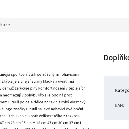
skuze
Doplňk
anější sportovní střih se zúženými nohavicemi
 látka je z vnější strany hladká a uvnitř má
y čemuž zaručuje plný komfort nošení v teplejších
Katego
a neomezují v pohybu látka je odolná proti
em PitBull po celé délce nohavic široký elastický
EAN
:
é logo značky PitBull na levé nohavici dvě boční
tan Tabulka velikostí: VelikostDélka z rozkroku
cm 47 cm 28 cm 35 cm M 18 cm 47 cm 30 cm 37 cm L