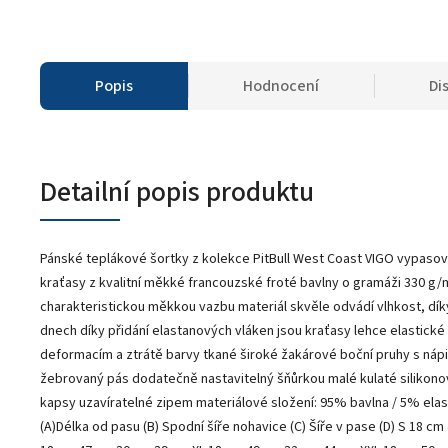
Popis
Hodnocení
Di
Detailní popis produktu
Pánské teplákové šortky z kolekce PitBull West Coast VIGO vypasov
kraťasy z kvalitní měkké francouzské froté bavlny o gramáži 330 g/m2
charakteristickou měkkou vazbu materiál skvěle odvádí vlhkost, dík
dnech díky přidání elastanových vláken jsou kraťasy lehce elastické 
deformacím a ztrátě barvy tkané široké žakárové boční pruhy s nápis
žebrovaný pás dodatečně nastavitelný šňůrkou malé kulaté silikonov
kapsy uzavíratelné zipem materiálové složení: 95% bavlna / 5% elas
(A)Délka od pasu (B) Spodní šíře nohavice (C) Šíře v pase (D) S 18 