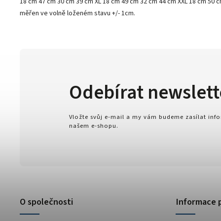
18 cm 47 cm 30 cm 39 cm XL 18 cm 49 cm 32 cm 44 cm XXL 18 cm 50 
měřen ve volně loženém stavu +/- 1cm.
Odebírat newslett
Vložte svůj e-mail a my vám budeme zasílat in
našem e-shopu.
O společnosti
Informace 