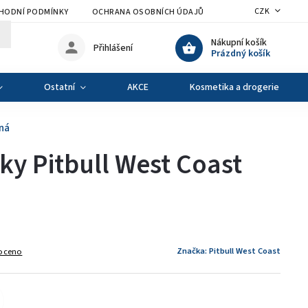
CZK
HODNÍ PODMÍNKY
OCHRANA OSOBNÍCH ÚDAJŮ
VÝMĚNA A VRÁCENÍ Z
Nákupní košík
Přihlášení
Prázdný košík
Ostatní
AKCE
Kosmetika a drogerie
ná
ky Pitbull West Coast
Značka:
Pitbull West Coast
oceno