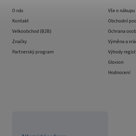
O nás
Vše o nákupu
Kontakt
Obchodní po
Velkoobchod (B2B)
Ochrana osob
Značky
Výměna a vrá
Partnerský program
Výhody regist
Glovion
Hodnocení