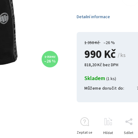
Detailní informace
1 350 Kč
–26 %
990 Kč
/ ks
1 350 Kč
–26 %
818,20 Kč bez DPH
Skladem
(1 ks)
Můžeme doručit do:
Zeptat se
Hlídat
Sdílet