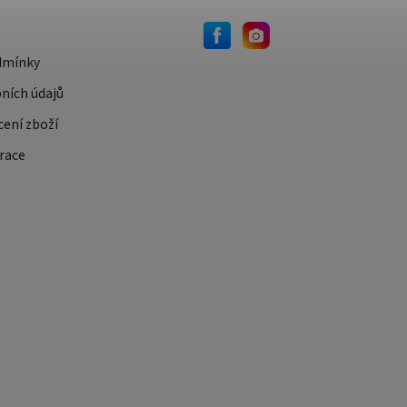
dmínky
ních údajů
cení zboží
race