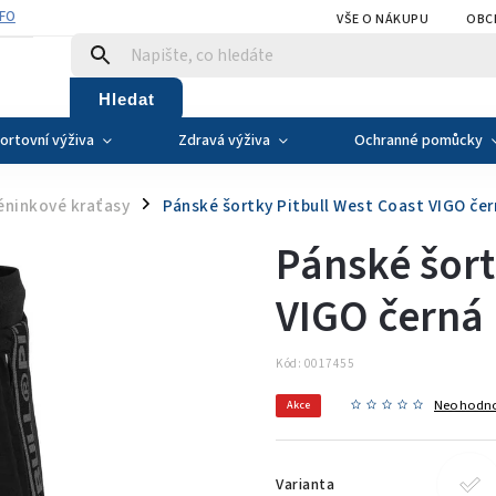
NFO
VŠE O NÁKUPU
OBC
Hledat
ortovní výživa
Zdravá výživa
Ochranné pomůcky
éninkové kraťasy
Pánské šortky Pitbull West Coast VIGO čer
/
Pánské šort
VIGO černá
Kód:
0017455
Neohodn
Akce
Varianta