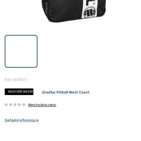
Kód:
0018073
SALECODE:SALE20:20:%
Značka:
Pitbull West Coast
Neohodnoceno
Detailní informace