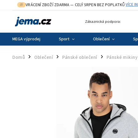
VRÁCENÍ ZBOŽÍ ZDARMA
— CELÝ SRPEN BEZ POPLATKŮ
VÍCE I
🎁
·
Zákaznická podpora:
MEGA výprodej
Sport
Oblečení
Sp
Domů
Oblečení
Pánské oblečení
Pánské mikiny
/
/
/