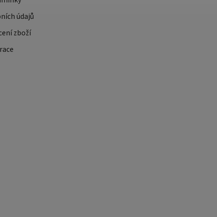
dmínky
ních údajů
cení zboží
race