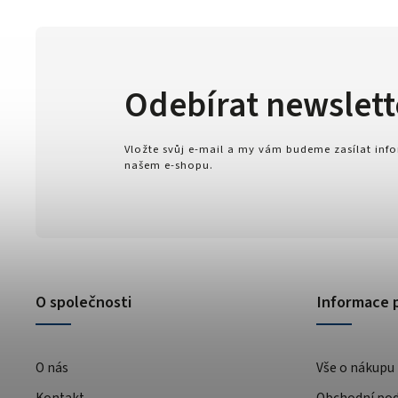
Odebírat newslett
Vložte svůj e-mail a my vám budeme zasílat in
našem e-shopu.
O společnosti
Informace 
O nás
Vše o nákupu