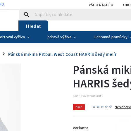
NFO
VŠE O NÁKUPU
OBC
Hledat
ortovní výživa
Zdravá výživa
Ochranné pomůcky
Pánská mikina Pitbull West Coast HARRIS šedý melír
/
Pánská miki
HARRIS šed
Kód:
Zvolte variantu
Neohodn
Akce
Varianta