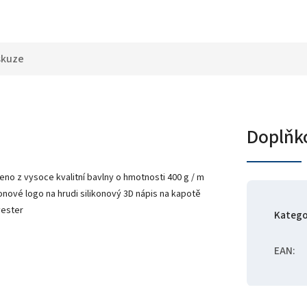
skuze
Doplňk
no z vysoce kvalitní bavlny o hmotnosti 400 g / m
konové logo na hrudi silikonový 3D nápis na kapotě
yester
Katego
EAN
: