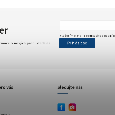
er
Vložením e-mailu souhlasíte s
podmínk
Přihlásit se
formace o nových produktech na
pro vás
Sledujte nás