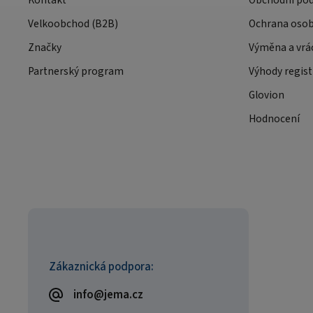
Kontakt
Obchodní po
Velkoobchod (B2B)
Ochrana osob
Značky
Výměna a vrá
Partnerský program
Výhody regist
Glovion
Hodnocení
Zákaznická podpora:
info@jema.cz