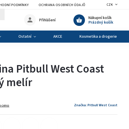
CZK
HODNÍ PODMÍNKY
OCHRANA OSOBNÍCH ÚDAJŮ
VÝMĚNA A VRÁCENÍ Z
Nákupní košík
Přihlášení
Prázdný košík
Ostatní
AKCE
Kosmetika a drogerie
na Pitbull West Coast
ý melír
Značka:
Pitbull West Coast
oceno