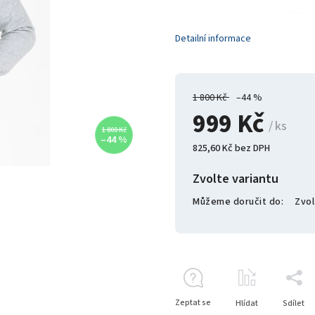
Detailní informace
1 800 Kč
–44 %
999 Kč
/ ks
1 800 Kč
–44 %
825,60 Kč bez DPH
Zvolte variantu
Můžeme doručit do:
Zvol
Zeptat se
Hlídat
Sdílet