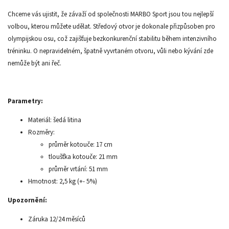
Chceme vás ujistit, že závaží od společnosti MARBO Sport jsou tou nejlepší
volbou, kterou můžete udělat. Středový otvor je dokonale přizpůsoben pro
olympijskou osu, což zajišťuje bezkonkurenční stabilitu během intenzivního
tréninku. O nepravidelném, špatně vyvrtaném otvoru, vůli nebo kývání zde
nemůže být ani řeč.
Parametry:
Materiál: šedá litina
Rozměry:
průměr kotouče: 17 cm
tloušťka kotouče: 21 mm
průměr vrtání: 51 mm
Hmotnost: 2,5 kg (+- 5%)
Upozornění:
Záruka 12/24 měsíců