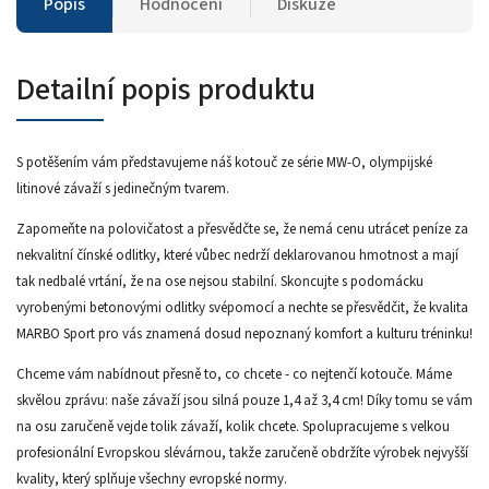
Popis
Hodnocení
Diskuze
Detailní popis produktu
S potěšením vám představujeme náš kotouč ze série MW-O, olympijské
litinové závaží s jedinečným tvarem.
Zapomeňte na polovičatost a přesvědčte se, že nemá cenu utrácet peníze za
nekvalitní čínské odlitky, které vůbec nedrží deklarovanou hmotnost a mají
tak nedbalé vrtání, že na ose nejsou stabilní. Skoncujte s podomácku
vyrobenými betonovými odlitky svépomocí a nechte se přesvědčit, že kvalita
MARBO Sport pro vás znamená dosud nepoznaný komfort a kulturu tréninku!
Chceme vám nabídnout přesně to, co chcete - co nejtenčí kotouče. Máme
skvělou zprávu: naše závaží jsou silná pouze 1,4 až 3,4 cm! Díky tomu se vám
na osu zaručeně vejde tolik závaží, kolik chcete. Spolupracujeme s velkou
profesionální Evropskou slévárnou, takže zaručeně obdržíte výrobek nejvyšší
kvality, který splňuje všechny evropské normy.