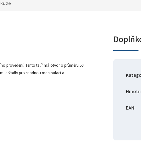
skuze
Doplňk
ho provedení. Tento talíř má otvor o průměru 50
emi držadly pro snadnou manipulaci a
Katego
Hmotn
EAN
: