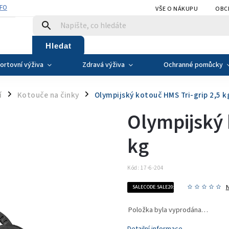
NFO
VŠE O NÁKUPU
OBC
Hledat
ortovní výživa
Zdravá výživa
Ochranné pomůcky
í
Kotouče na činky
Olympijský kotouč HMS Tri-grip 2,5 k
/
/
Olympijský 
kg
Kód:
17-6-204
SALECODE:SALE20:20:%
Položka byla vyprodána…