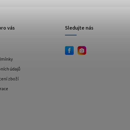
pro vás
Sledujte nás
dmínky
ních údajů
cení zboží
race