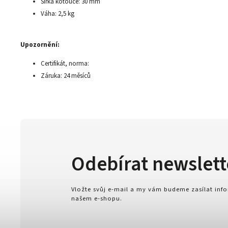
Šířka kotouče: 30 mm
Váha: 2,5 kg
Upozornění:
Certifikát, norma:
Záruka: 24 měsíců
Odebírat newslett
Vložte svůj e-mail a my vám budeme zasílat in
našem e-shopu.