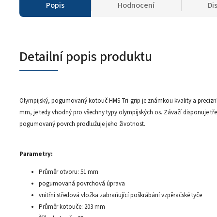
Popis
Hodnocení
Di
Detailní popis produktu
Olympijský, pogumovaný kotouč HMS Tri-grip je známkou kvality a precizní
mm, je tedy vhodný pro všechny typy olympijských os. Závaží disponuje tř
pogumovaný povrch prodlužuje jeho životnost.
Parametry:
Průměr otvoru: 51 mm
pogumovaná povrchová úprava
vnitřní středová vložka zabraňující poškrábání vzpěračské tyče
Průměr kotouče: 203 mm