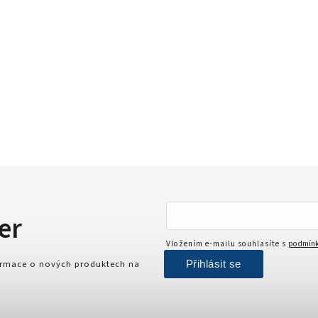
er
Vložením e-mailu souhlasíte s
podmínk
Přihlásit se
formace o nových produktech na