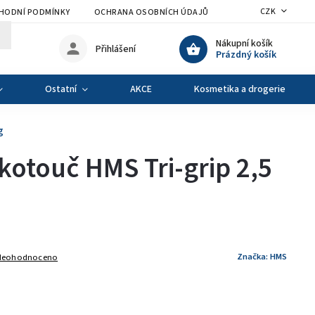
CZK
HODNÍ PODMÍNKY
OCHRANA OSOBNÍCH ÚDAJŮ
VÝMĚNA A VRÁCENÍ Z
Nákupní košík
Přihlášení
Prázdný košík
Ostatní
AKCE
Kosmetika a drogerie
g
kotouč HMS Tri-grip 2,5
Značka:
HMS
Neohodnoceno