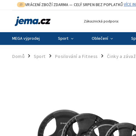
VRÁCENÍ ZBOŽÍ ZDARMA
— CELÝ SRPEN BEZ POPLATKŮ
VÍCE I
🎁
·
Zákaznická podpora:
MEGA výprodej
Sport
Oblečení
Sp
Domů
Sport
Posilování a Fitness
Činky a závaž
/
/
/