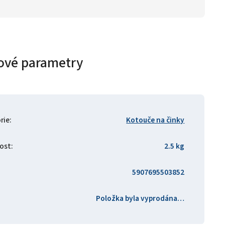
ové parametry
rie
:
Kotouče na činky
ost
:
2.5 kg
5907695503852
Položka byla vyprodána…