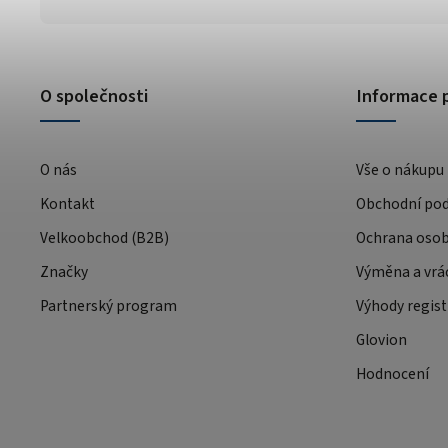
O společnosti
Informace 
O nás
Vše o nákupu
Kontakt
Obchodní po
Velkoobchod (B2B)
Ochrana osob
Značky
Výměna a vrá
Partnerský program
Výhody regist
Glovion
Hodnocení