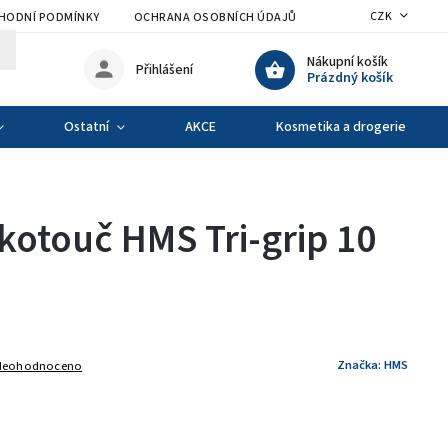
CZK
HODNÍ PODMÍNKY
OCHRANA OSOBNÍCH ÚDAJŮ
VÝMĚNA A VRÁCENÍ Z
Nákupní košík
Přihlášení
Prázdný košík
Ostatní
AKCE
Kosmetika a drogerie
g
kotouč HMS Tri-grip 10
Značka:
HMS
Neohodnoceno