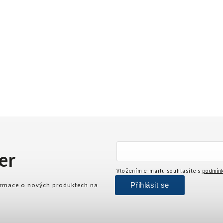
er
Vložením e-mailu souhlasíte s
podmínk
Přihlásit se
formace o nových produktech na