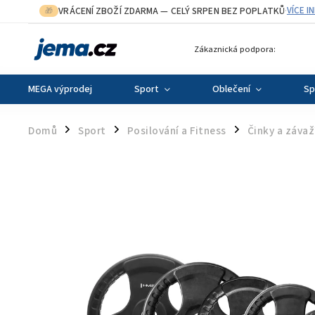
VRÁCENÍ ZBOŽÍ ZDARMA
— CELÝ SRPEN BEZ POPLATKŮ
VÍCE I
🎁
·
Zákaznická podpora:
MEGA výprodej
Sport
Oblečení
Sp
Domů
Sport
Posilování a Fitness
Činky a závaž
/
/
/