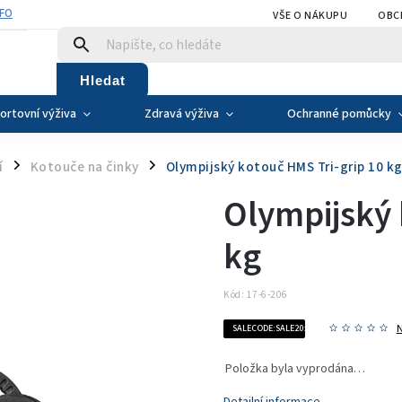
NFO
VŠE O NÁKUPU
OBC
Hledat
ortovní výživa
Zdravá výživa
Ochranné pomůcky
í
Kotouče na činky
Olympijský kotouč HMS Tri-grip 10 k
/
/
Olympijský 
kg
Kód:
17-6-206
SALECODE:SALE20:20:%
Položka byla vyprodána…