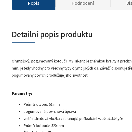
Popis
Hodnocení
Di
Detailní popis produktu
Olympijský, pogumovaný kotouč HMS Tri-grip je známkou kvality a precizní
mm, je tedy vhodný pro všechny typy olympijských os. Závaží disponuje tř
pogumovaný povrch prodlužuje jeho životnost.
Parametry:
Průměr otvoru: 51 mm
pogumovaná povrchová úprava
vnitřní středová vložka zabraňující poškrábání vzpěračské tyče
Průměr kotouče: 320 mm