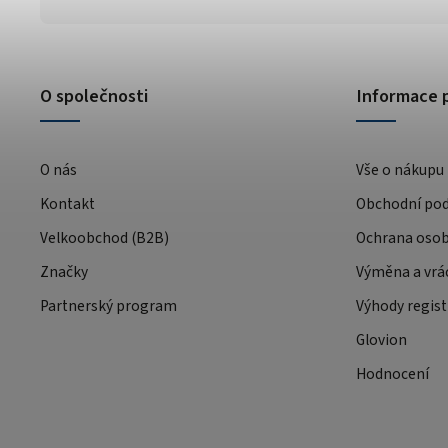
O společnosti
Informace 
O nás
Vše o nákupu
Kontakt
Obchodní po
Velkoobchod (B2B)
Ochrana osob
Značky
Výměna a vrá
Partnerský program
Výhody regist
Glovion
Hodnocení