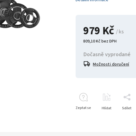
Detailní informace
979 Kč
/ ks
809,10 Kč bez DPH
Dočasně vyprodané
Možnosti doručení
Zeptat se
Hlídat
Sdílet