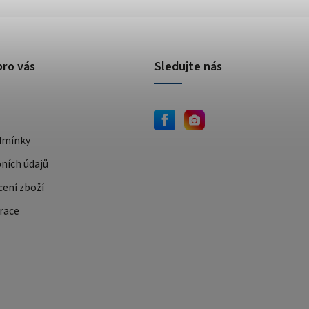
pro vás
Sledujte nás
dmínky
ních údajů
cení zboží
race