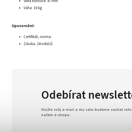
Šířka kotouče: 47 mm
Váha: 10 kg
Upozornění:
Certifikát, norma:
Záruka: 24 měsíců
Odebírat newslett
Vložte svůj e-mail a my vám budeme zasílat in
našem e-shopu.