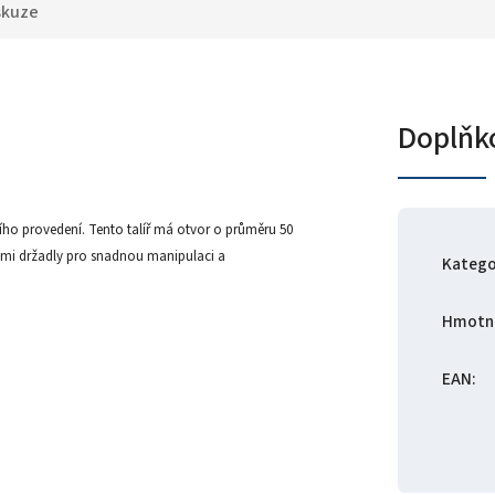
skuze
Doplňk
ho provedení. Tento talíř má otvor o průměru 50
emi držadly pro snadnou manipulaci a
Katego
Hmotn
EAN
: