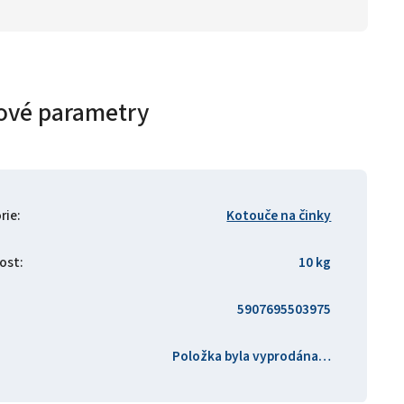
ové parametry
rie
:
Kotouče na činky
ost
:
10 kg
5907695503975
Položka byla vyprodána…