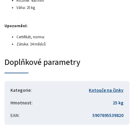
Rozměr: 430 mm
Váha: 25 kg
Upozornění:
Certifikát, norma:
Záruka: 24 měsíců
Doplňkové parametry
Kategorie
:
Kotouče na činky
Hmotnost
:
25 kg
EAN
:
5907695539820