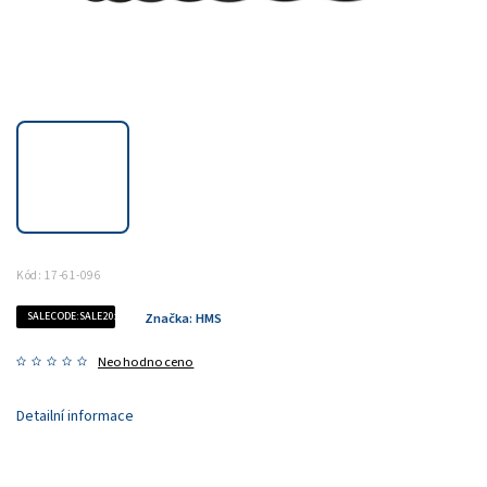
Kód:
17-61-096
SALECODE:SALE20:20:%
Značka:
HMS
Neohodnoceno
Detailní informace