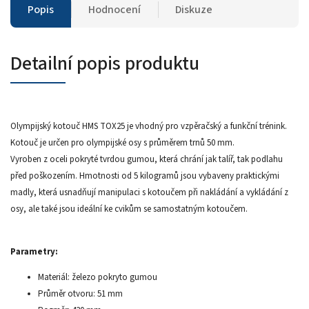
Popis
Hodnocení
Diskuze
Detailní popis produktu
Olympijský kotouč HMS TOX25 je vhodný pro vzpěračský a funkční trénink.
Kotouč je určen pro olympijské osy s průměrem trnů 50 mm.
Vyroben z oceli pokryté tvrdou gumou, která chrání jak talíř, tak podlahu
před poškozením. Hmotnosti od 5 kilogramů jsou vybaveny praktickými
madly, která usnadňují manipulaci s kotoučem při nakládání a vykládání z
osy, ale také jsou ideální ke cvikům se samostatným kotoučem.
Parametry:
Materiál: železo pokryto gumou
Průměr otvoru: 51 mm