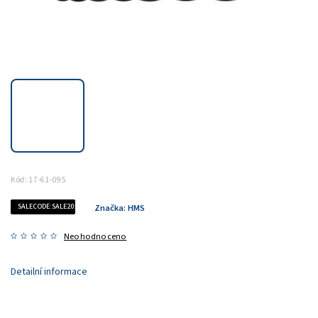
Kód:
17-61-095
SALECODE:SALE20:20:%
Značka:
HMS
Neohodnoceno
Detailní informace