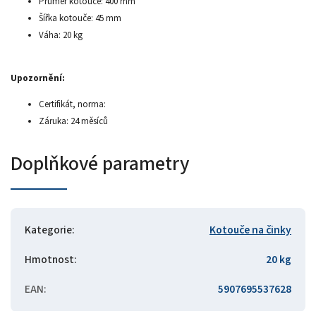
Průměr kotouče: 400 mm
Šířka kotouče: 45 mm
Váha: 20 kg
Upozornění:
Certifikát, norma:
Záruka: 24 měsíců
Doplňkové parametry
Kategorie
:
Kotouče na činky
Hmotnost
:
20 kg
EAN
:
5907695537628