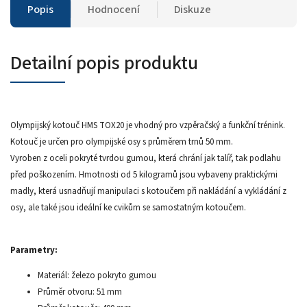
Popis
Hodnocení
Diskuze
Detailní popis produktu
Olympijský kotouč HMS TOX20 je vhodný pro vzpěračský a funkční trénink.
Kotouč je určen pro olympijské osy s průměrem trnů 50 mm.
Vyroben z oceli pokryté tvrdou gumou, která chrání jak talíř, tak podlahu
před poškozením. Hmotnosti od 5 kilogramů jsou vybaveny praktickými
madly, která usnadňují manipulaci s kotoučem při nakládání a vykládání z
osy, ale také jsou ideální ke cvikům se samostatným kotoučem.
Parametry:
Materiál: železo pokryto gumou
Průměr otvoru: 51 mm