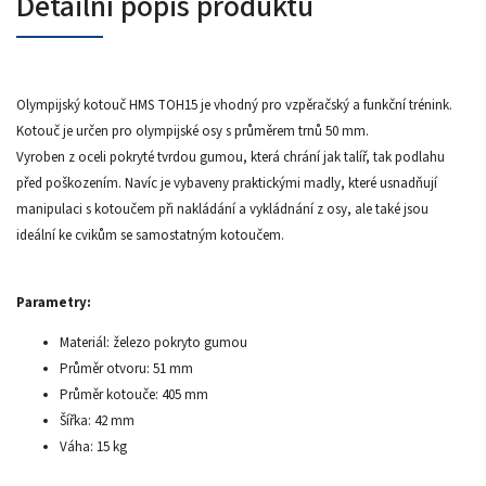
Detailní popis produktu
Olympijský kotouč HMS TOH15 je vhodný pro vzpěračský a funkční trénink.
Kotouč je určen pro olympijské osy s průměrem trnů 50 mm.
Vyroben z oceli pokryté tvrdou gumou, která chrání jak talíř, tak podlahu
před poškozením. Navíc je vybaveny praktickými madly, které usnadňují
manipulaci s kotoučem při nakládání a vykládnání z osy, ale také jsou
ideální ke cvikům se samostatným kotoučem.
Parametry:
Materiál: železo pokryto gumou
Průměr otvoru: 51 mm
Průměr kotouče: 405 mm
Šířka: 42 mm
Váha: 15 kg