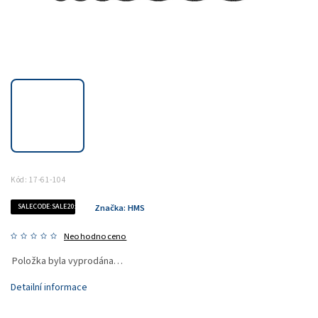
Kód:
17-61-104
SALECODE:SALE20:20:%
Značka:
HMS
Neohodnoceno
Položka byla vyprodána…
Detailní informace