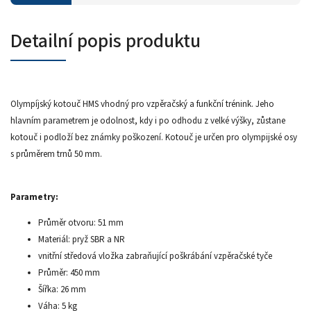
Detailní popis produktu
Olympíjský kotouč HMS vhodný pro vzpěračský a funkční trénink. Jeho
hlavním parametrem je odolnost, kdy i po odhodu z velké výšky, zůstane
kotouč i podloží bez známky poškození. Kotouč je určen pro olympijské osy
s průměrem trnů 50 mm.
Parametry:
Průměr otvoru: 51 mm
Materiál: pryž SBR a NR
vnitřní středová vložka zabraňující poškrábání vzpěračské tyče
Průměr: 450 mm
Šířka: 26 mm
Váha: 5 kg