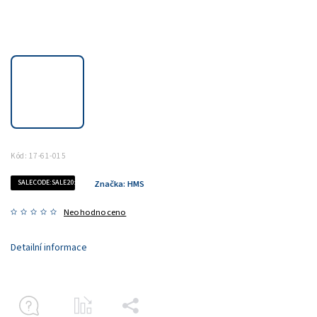
Kód:
17-61-015
SALECODE:SALE20:20:%
Značka:
HMS
Neohodnoceno
Detailní informace