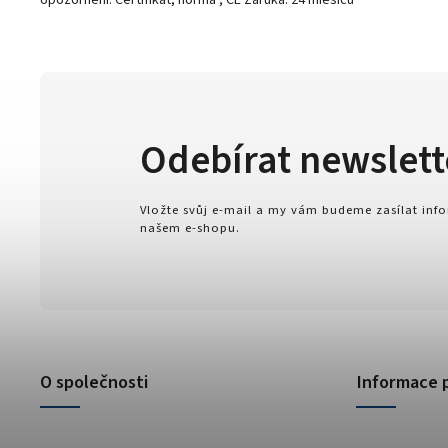
Upozornění: Certifikát, norma ; CE Záruka: 24 miěsíců
Odebírat newslett
Vložte svůj e-mail a my vám budeme zasílat in
našem e-shopu.
O společnosti
Informace 