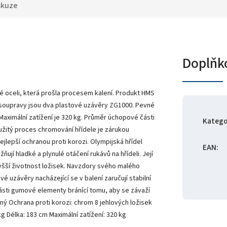
skuze
Doplňk
 oceli, která prošla procesem kalení. Produkt HMS
 soupravy jsou dva plastové uzávěry ZG1000. Pevné
Maximální zatížení je 320 kg. Průměr úchopové části
Katego
užitý proces chromování hřídele je zárukou
ejlepší ochranou proti korozi. Olympijská hřídel
EAN
:
ují hladké a plynulé otáčení rukávů na hřídeli. Její
yšší životnost ložisek. Navzdory svého malého
é uzávěry nacházející se v balení zaručují stabilní
 části gumové elementy bránící tomu, aby se závaží
aný Ochrana proti korozi: chrom 8 jehlových ložisek
 Délka: 183 cm Maximální zatížení: 320 kg