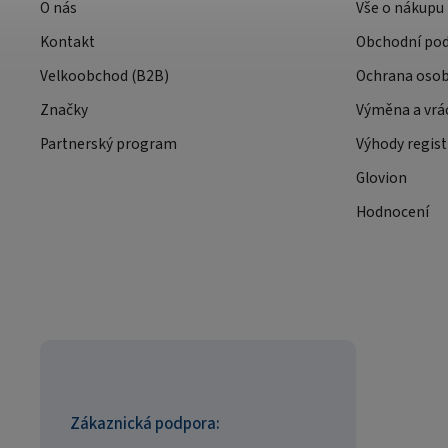
O nás
Vše o nákupu
Kontakt
Obchodní po
Velkoobchod (B2B)
Ochrana osob
Značky
Výměna a vrá
Partnerský program
Výhody regist
Glovion
Hodnocení
Zákaznická podpora: