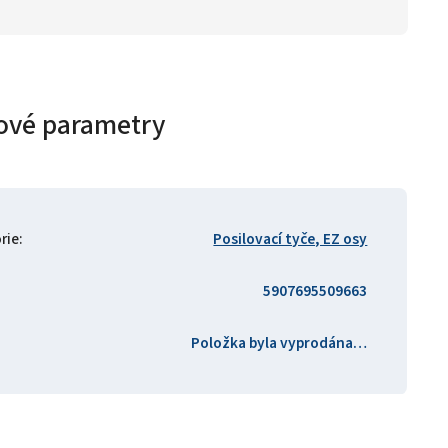
ové parametry
rie
:
Posilovací tyče, EZ osy
5907695509663
Položka byla vyprodána…