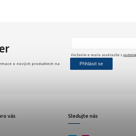
er
Vložením e-mailu souhlasíte s
podmínk
Přihlásit se
formace o nových produktech na
pro vás
Sledujte nás