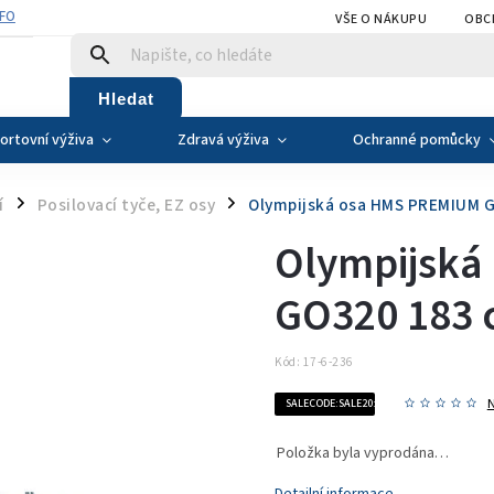
NFO
VŠE O NÁKUPU
OBC
Hledat
ortovní výživa
Zdravá výživa
Ochranné pomůcky
í
Posilovací tyče, EZ osy
Olympijská osa HMS PREMIUM 
/
/
Olympijská
GO320 183 
Kód:
17-6-236
SALECODE:SALE20:20:%
Položka byla vyprodána…