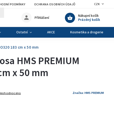
CZK
HODNÍ PODMÍNKY
OCHRANA OSOBNÍCH ÚDAJŮ
VÝMĚNA A VRÁCENÍ Z
Nákupní košík
Přihlášení
Prázdný košík
Ostatní
AKCE
Kosmetika a drogerie
GO320 183 cm x 50 mm
 osa HMS PREMIUM
cm x 50 mm
Značka:
HMS PREMIUM
Neohodnoceno