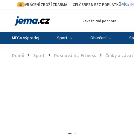
VRÁCENÍ ZBOŽÍ ZDARMA
— CELÝ SRPEN BEZ POPLATKŮ
VÍCE I
🎁
·
Zákaznická podpora:
MEGA výprodej
Sport
Oblečení
Sp
Domů
Sport
Posilování a Fitness
Činky a závaž
/
/
/