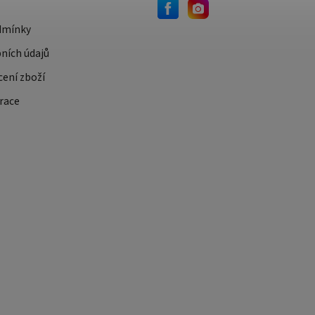
dmínky
ních údajů
cení zboží
race