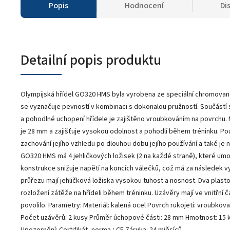
Popis
Hodnocení
Di
Detailní popis produktu
Olympijská hřídel GO320 HMS byla vyrobena ze speciální chromované
se vyznačuje pevností v kombinaci s dokonalou pružností. Součástí
a pohodlné uchopení hřídele je zajištěno vroubkováním na povrchu. 
je 28 mm a zajišťuje vysokou odolnost a pohodlí během tréninku. Po
zachování jejího vzhledu po dlouhou dobu jejího používání a také je n
GO320 HMS má 4 jehličkových ložisek (2 na každé straně), které umožň
konstrukce snižuje napětí na koncích válečků, což má za následek v
průřezu mají jehličková ložiska vysokou tuhost a nosnost. Dva plastov
rozložení zátěže na hřídeli během tréninku. Uzávěry mají ve vnitřní
povolilo. Parametry: Materiál: kalená ocel Povrch rukojeti: vroubkov
Počet uzávěrů: 2 kusy Průměr úchopové části: 28 mm Hmotnost: 15 kg