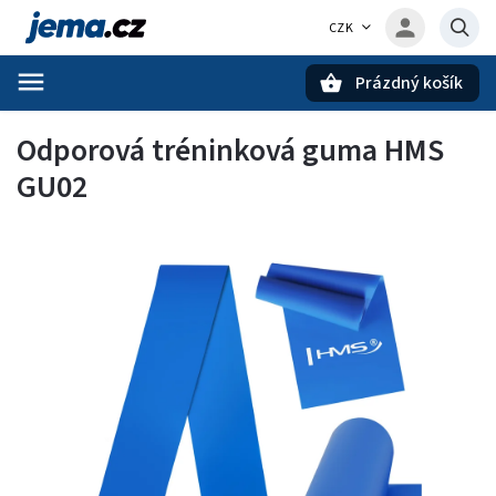
CZK
Prázdný košík
Hledat
Odporová tréninková guma HMS
GU02