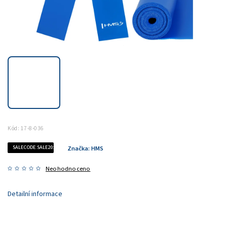
Kód:
17-8-036
SALECODE:SALE20:20:%
Značka:
HMS
Neohodnoceno
Detailní informace