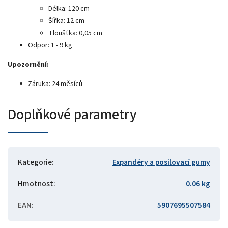
Délka: 120 cm
Šířka: 12 cm
Tloušťka: 0,05 cm
Odpor: 1 - 9 kg
Upozornění:
Záruka: 24 měsíců
Doplňkové parametry
Kategorie
:
Expandéry a posilovací gumy
Hmotnost
:
0.06 kg
EAN
:
5907695507584