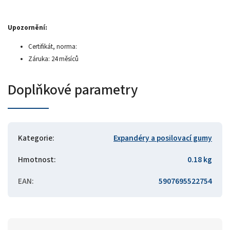
Upozornění:
Certifikát, norma:
Záruka: 24 měsíců
Doplňkové parametry
Kategorie
:
Expandéry a posilovací gumy
Hmotnost
:
0.18 kg
EAN
:
5907695522754