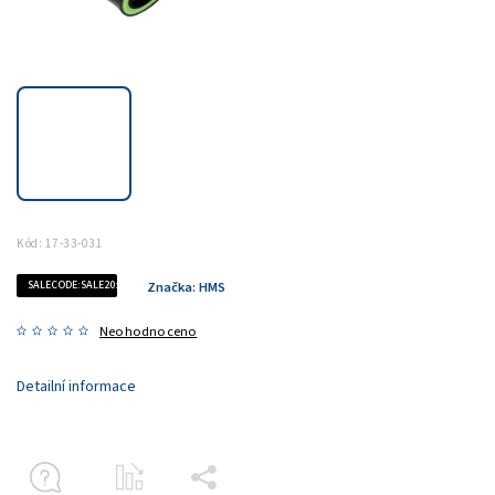
Kód:
17-33-031
SALECODE:SALE20:20:%
Značka:
HMS
Neohodnoceno
Detailní informace