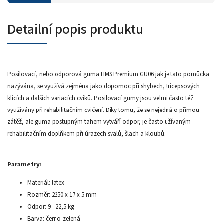
Detailní popis produktu
Posilovací, nebo odporová guma HMS Premium GU06 jak je tato pomůcka
nazývána, se využívá zejména jako dopomoc při shybech, tricepsových
klicích a dalších variacích cviků. Posilovací gumy jsou velmi často též
využívány při rehabilitačním cvičení. Díky tomu, že se nejedná o přímou
zátěž, ale guma postupným tahem vytváří odpor, je často užívaným
rehabilitačním doplňkem při úrazech svalů, šlach a kloubů.
Parametry:
Materiál: latex
Rozměr: 2250 x 17 x 5 mm
Odpor: 9 - 22,5 kg
Barva: černo-zelená