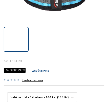
Kód:
17-33-091
SALECODE:SALE20:20:%
Značka:
HMS
Neohodnoceno