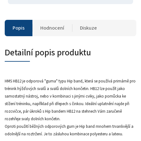
Popis
Hodnocení
Diskuze
Detailní popis produktu
HMS HB12 je odporová "guma" typu Hip band, která se používá primárně pro
trénink hýžďových svalů a svalů dolních končetin. HB12 lze použít jako
samostatný nástroj, nebo v kombinaci s jinými cviky, jako pomůcka ke
stížení tréninku, například při dřepech s činkou. Ideální uplatnění najde při
rozcvičce, pár úkroků s Hip bandem HB12 na stehnech Vám zaručeně
rozehřeje svaly dolních končetin.
Oproti použití běžných odporových gum je Hip band mnohem trvanlivější a
odolnější na roztržení. Je to zásluhou kombinace polyesteru a latexu.