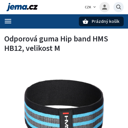
CZK
Prázdný košík
Hledat
Odporová guma Hip band HMS
HB12, velikost M