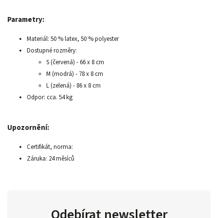
Parametry:
Materiál: 50 % latex, 50 % polyester
Dostupné rozměry:
S (červená) - 66 x 8 cm
M (modrá) - 78 x 8 cm
L (zelená) - 86 x 8 cm
Odpor: cca. 54 kg
Upozornění:
Certifikát, norma:
Záruka: 24 měsíců
Odebírat newsletter