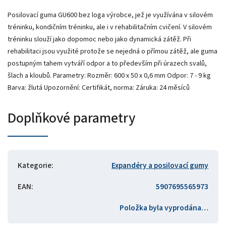
Posilovací guma GU600 bez loga výrobce, jež je využívána v silovém
tréninku, kondičním tréninku, ale i v rehabilitačním cvičení. V silovém
tréninku slouží jako dopomoc nebo jako dynamická zátěž. Při
rehabilitaci jsou využité protože se nejedná o přímou zátěž, ale guma
postupným tahem vytváří odpor a to především při úrazech svalů,
šlach a kloubů. Parametry: Rozměr: 600 x 50 x 0,6 mm Odpor: 7 - 9 kg
Barva: žlutá Upozornění: Certifikát, norma: Záruka: 24 měsíců
Doplňkové parametry
Kategorie
:
Expandéry a posilovací gumy
EAN
:
5907695565973
Položka byla vyprodána…