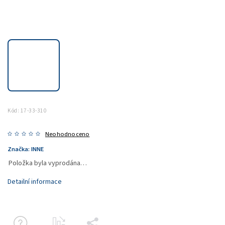
Kód:
17-33-310
Neohodnoceno
Značka:
INNE
Položka byla vyprodána…
Detailní informace