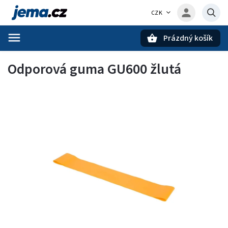
CZK
Prázdný košík
Hledat
Odporová guma GU600 žlutá