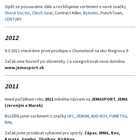
Opět se posouváme dále a rozšiřujeme sortiment o nové značky
Shock Doctor
,
Clinch Gear
, Contract Killer,
Bytomic
, PunchTown,
CENTURY
2012
9.3.2012 otevíráme první prodejnu v Chomutově na ulici Riegrova 9
Začali sme hovoriť po slovensky :) a zaregistrovali novú doménu
www.jemasport.sk
2011
Hned počátkem roku
2011
měníme názvem na
JEMASPORT. JEMA
(Jeroným a Marek)
Rozšířili jsme sortiment o značky
UFC
,
VENUM
,
BAD
BO
Y
,
FUMETSU
,
BAIL
.
Začali jsme prodávat vybavení pro sporty:
Zápas
,
MMA, Box,
Karate, Sambo, Thaibox, Kickbox,