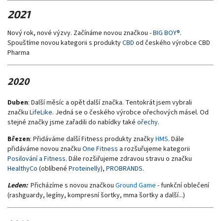
2021
Nový rok, nové výzvy. Začínáme novou značkou -
BIG BOY®
.
Spouštíme novou kategorii s produkty
CBD
od českého výrobce CBD
Pharma
2020
Duben
: Další měsíc a opět další značka. Tentokrát jsem vybrali
značku
LifeLike
. Jedná se o českého výrobce ořechových másel. Od
stejné značky jsme zařadili do nabídky také
ořechy
.
Březen
: Přidáváme další Fitness produkty značky
HMS
. Dále
přidáváme novou značku
One Fitness
a rozšuřujeme kategorii
Posilování a Fitness
. Dále rozšiřujeme zdravou stravu o značku
HealthyCo
(oblíbené
Proteinelly
),
PROBRANDS
.
Leden:
Přicházíme s novou značkou
Ground Game
- funkční oblečení
(rashguardy, legíny, kompresní šortky, mma šortky a další...)