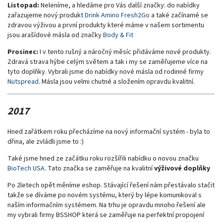
Listopad:
Neleníme, a hledáme pro Vás další značky: do nabídky
zařazujeme nový produkt
Drink Amino Fresh2Go
a také začínamé se
zdravou výživou a první produkty které máme v našem sortimentu
jsou arašídové másla od značky
Body & Fit
Prosinec:
I v tento rušný a náročný měsíc přidáváme nové produkty.
Zdravá strava hýbe celým světem a tak i my se zaměřujeme více na
tyto doplňky. Vybrali jsme do nabídky nové másla od rodinné firmy
Nutspread
. Másla jsou velmi chutné a složením opravdu kvalitní.
2017
Hned zařátkem roku přecházíme na nový informační systém - byla to
dřina, ale zvládli jsme to :)
Také jsme hned ze začátku roku rozšířili nabídku o novou značku
BioTech USA
. Tato značka se zaměřuje na kvalitní
výživové doplňky
Po 2letech opět měníme eshop. Stávající řešení nám přestávalo stačit
takže se díváme po novém systému, který by lépe komunikoval s
naším informačním systémem. Na trhu je opravdu mnoho řešení ale
my vybrali firmy BSSHOP která se zaměřuje na perfektní propojení