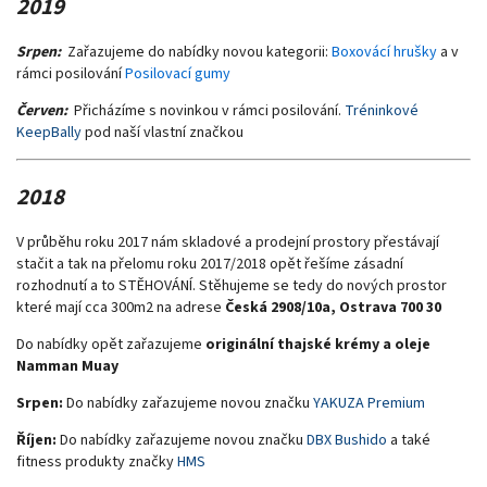
2019
Srpen:
Zařazujeme do nabídky novou kategorii:
Boxovácí hrušky
a v
rámci posilování
Posilovací gumy
Červen:
Přicházíme s novinkou v rámci posilování.
Tréninkové
KeepBally
pod naší vlastní značkou
2018
V průběhu roku 2017 nám skladové a prodejní prostory přestávají
stačit a tak na přelomu roku 2017/2018 opět řešíme zásadní
rozhodnutí a to STĚHOVÁNÍ. Stěhujeme se tedy do nových prostor
které mají cca 300m2 na adrese
Česká 2908/10a, Ostrava 700 30
Do nabídky opět zařazujeme
originální thajské krémy a oleje
Namman Muay
Srpen:
Do nabídky zařazujeme novou značku
YAKUZA Premium
Říjen:
Do nabídky zařazujeme novou značku
DBX Bushido
a také
fitness produkty značky
HMS