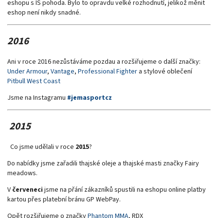
eshopu s IS pohoda. Bylo to opravdu velké rozhodnutí, jelikož měnit
eshop není nikdy snadné.
2016
Ani v roce 2016 nezůstáváme pozdau a rozšiřujeme o další značky:
Under Armour
,
Vantage
,
Professional Fighter
a stylové oblečení
Pitbull West Coast
Jsme na Instagramu
#jemasportcz
2015
Co jsme udělali v roce
2015
?
Do nabídky jsme zařadili thajské oleje a thajské masti značky Fairy
meadows.
V
červeneci
jsme na přání zákazníků spustili na eshopu online platby
kartou přes platební bránu GP WebPay.
Opět rozšiřujeme o značky
Phantom MMA
, RDX