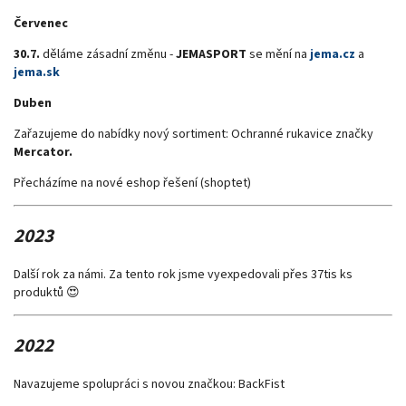
Červenec
30.7.
děláme zásadní změnu -
JEMASPORT
se mění na
jema.cz
a
jema.sk
Duben
Zařazujeme do nabídky nový sortiment: Ochranné rukavice značky
Mercator.
Přecházíme na nové eshop řešení (shoptet)
2023
Další rok za námi. Za tento rok jsme vyexpedovali přes 37tis ks
produktů 😍
2022
Navazujeme spolupráci s novou značkou: BackFist