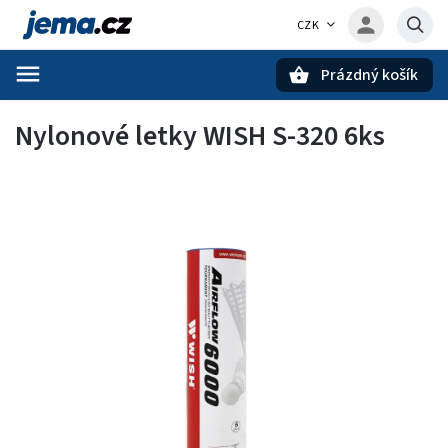
CZK
Prázdný košík
Hledat
Nylonové letky WISH S-320 6ks