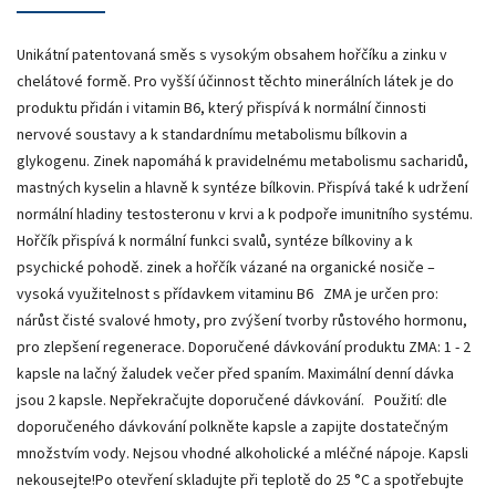
Unikátní patentovaná směs s vysokým obsahem hořčíku a zinku v
chelátové formě. Pro vyšší účinnost těchto minerálních látek je do
produktu přidán i vitamin B6, který přispívá k normální činnosti
nervové soustavy a k standardnímu metabolismu bílkovin a
glykogenu. Zinek napomáhá k pravidelnému metabolismu sacharidů,
mastných kyselin a hlavně k syntéze bílkovin. Přispívá také k udržení
normální hladiny testosteronu v krvi a k podpoře imunitního systému.
Hořčík přispívá k normální funkci svalů, syntéze bílkoviny a k
psychické pohodě. zinek a hořčík vázané na organické nosiče –
vysoká využitelnost s přídavkem vitaminu B6 ZMA je určen pro:
nárůst čisté svalové hmoty, pro zvýšení tvorby růstového hormonu,
pro zlepšení regenerace. Doporučené dávkování produktu ZMA: 1 - 2
kapsle na lačný žaludek večer před spaním. Maximální denní dávka
jsou 2 kapsle. Nepřekračujte doporučené dávkování. Použití: dle
doporučeného dávkování polkněte kapsle a zapijte dostatečným
množstvím vody. Nejsou vhodné alkoholické a mléčné nápoje. Kapsli
nekousejte!Po otevření skladujte při teplotě do 25 °C a spotřebujte