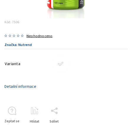
Kód:
7506
Neohodnoceno
Značka:
Nutrend
Varianta
Detailní informace
Zeptat se
Hlídat
Sdílet