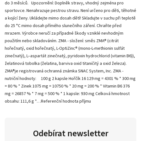
do 3 měsíců. Upozornění: Doplněk stravy, vhodný zejména pro
sportovce. Nenahrazuje pestrou stravu. Není určeno pro děti, těhotné
a kojící ženy. Ukládejte mimo dosah dětí! Skladujte v suchu při teplotě
do 25 °C mimo dosah přímého slunečního záření. Chraňte před
mrazem. Výrobce neručí za případné škody vzniklé nevhodným
použitím nebo skladováním. ZMA - složení: směs ZMA® (citrát
hořečnatý, oxid hořečnatý, L-OptiZinc® (mono-L-methionin sulfát
zinečnatý), L–aspartát zinečnatý, pyridoxin hydrochlorid (vitamin B6)),
želatinová tobolka (želatina, barviva oxid titaničitý a oxid železa).
ZMA®je registrovaná ochranná známka SNAC System, Inc. ZMA -
nutriční hodnoty: 100 g 2 kapsle Hořčík 16 129 mg = 4301 % * 300 mg
= 80 % * Zinek 1075 mg = 10750 % * 20 mg = 200 % * Vitamin B6 376
mg = 26857 % * 7 mg = 500 % * 1 kapsle: 930 mg Celková hmotnost
obsahu: 111,6 g *…Referenční hodnota příjmu
Odebírat newsletter