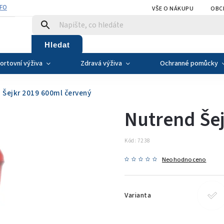
NFO
VŠE O NÁKUPU
OBC
Hledat
ortovní výživa
Zdravá výživa
Ochranné pomůcky
 Šejkr 2019 600ml červený
Nutrend Šej
Kód:
7238
Neohodnoceno
Varianta