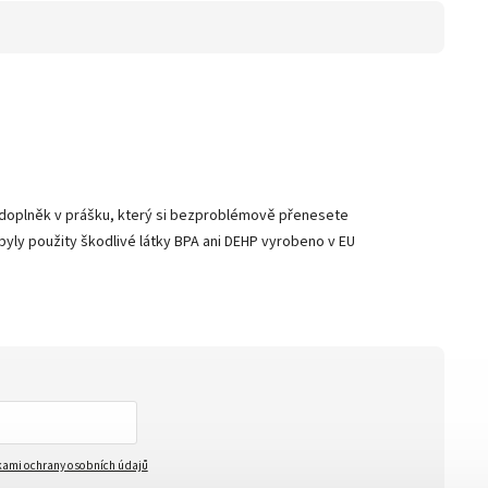
ý doplněk v prášku, který si bezproblémově přenesete
ebyly použity škodlivé látky BPA ani DEHP vyrobeno v EU
ami ochrany osobních údajů