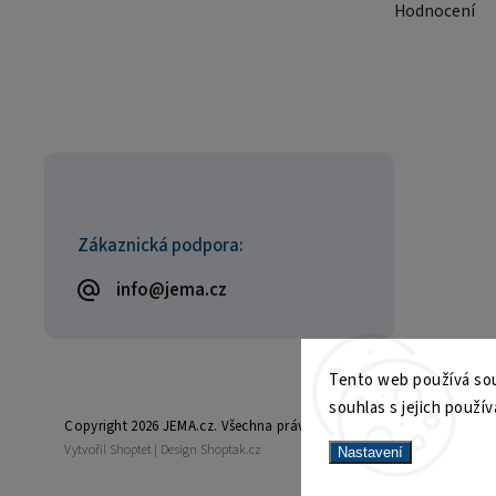
Hodnocení
Zákaznická podpora:
info@jema.cz
Tento web používá sou
souhlas s jejich použív
Copyright 2026
JEMA.cz
. Všechna práva vyhrazena.
Vytvořil
Shoptet
| Design
Shoptak.cz
Nastavení