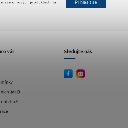
Přihlásit se
formace o nových produktech na
pro vás
Sledujte nás
dmínky
ních údajů
cení zboží
race