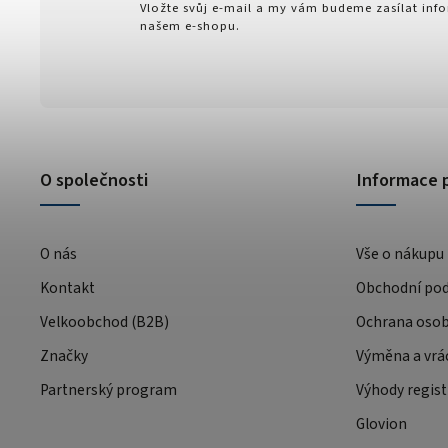
Vložte svůj e-mail a my vám budeme zasílat in
našem e-shopu.
O společnosti
Informace 
O nás
Vše o nákupu
Kontakt
Obchodní po
Velkoobchod (B2B)
Ochrana osob
Značky
Výměna a vrá
Partnerský program
Výhody regist
Glovion