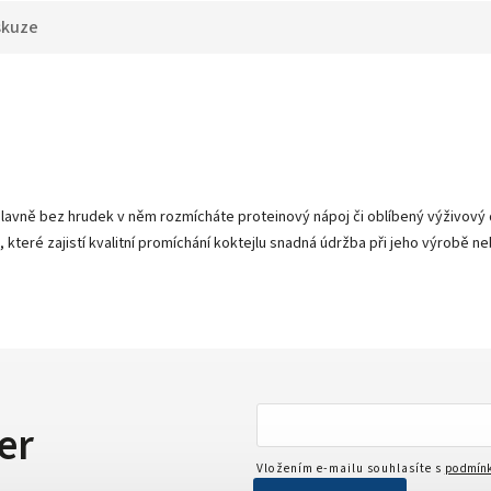
skuze
hlavně bez hrudek v něm rozmícháte proteinový nápoj či oblíbený výživov
které zajistí kvalitní promíchání koktejlu snadná údržba při jeho výrobě n
er
Vložením e-mailu souhlasíte s
podmínk