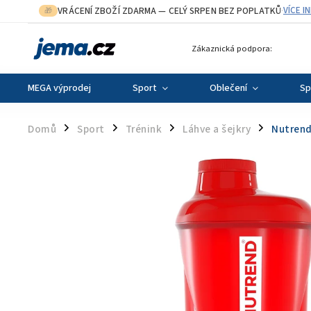
VRÁCENÍ ZBOŽÍ ZDARMA
— CELÝ SRPEN BEZ POPLATKŮ
VÍCE I
🎁
·
Zákaznická podpora:
MEGA výprodej
Sport
Oblečení
Sp
Domů
Sport
Trénink
Láhve a šejkry
Nutrend
/
/
/
/