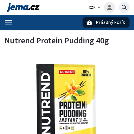
CZK
Prázdný košík
Hledat
Nutrend Protein Pudding 40g