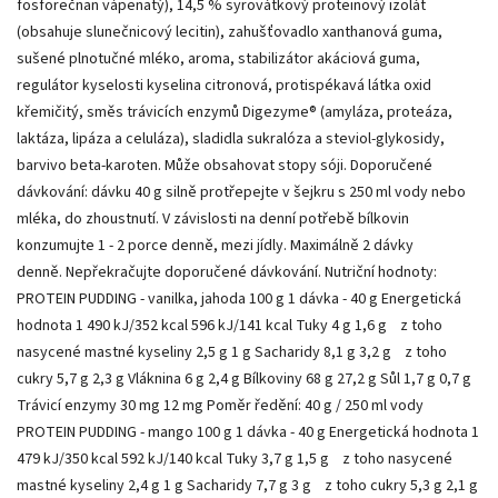
fosforečnan vápenatý), 14,5 % syrovátkový proteinový izolát
(obsahuje slunečnicový lecitin), zahušťovadlo xanthanová guma,
sušené plnotučné mléko, aroma, stabilizátor akáciová guma,
regulátor kyselosti kyselina citronová, protispékavá látka oxid
křemičitý, směs trávicích enzymů Digezyme® (amyláza, proteáza,
laktáza, lipáza a celuláza), sladidla sukralóza a steviol-glykosidy,
barvivo beta-karoten. Může obsahovat stopy sóji. Doporučené
dávkování: dávku 40 g silně protřepejte v šejkru s 250 ml vody nebo
mléka, do zhoustnutí. V závislosti na denní potřebě bílkovin
konzumujte 1 - 2 porce denně, mezi jídly. Maximálně 2 dávky
denně. Nepřekračujte doporučené dávkování. Nutriční hodnoty:
PROTEIN PUDDING - vanilka, jahoda 100 g 1 dávka - 40 g Energetická
hodnota 1 490 kJ/352 kcal 596 kJ/141 kcal Tuky 4 g 1,6 g z toho
nasycené mastné kyseliny 2,5 g 1 g Sacharidy 8,1 g 3,2 g z toho
cukry 5,7 g 2,3 g Vláknina 6 g 2,4 g Bílkoviny 68 g 27,2 g Sůl 1,7 g 0,7 g
Trávicí enzymy 30 mg 12 mg Poměr ředění: 40 g / 250 ml vody
PROTEIN PUDDING - mango 100 g 1 dávka - 40 g Energetická hodnota 1
479 kJ/350 kcal 592 kJ/140 kcal Tuky 3,7 g 1,5 g z toho nasycené
mastné kyseliny 2,4 g 1 g Sacharidy 7,7 g 3 g z toho cukry 5,3 g 2,1 g