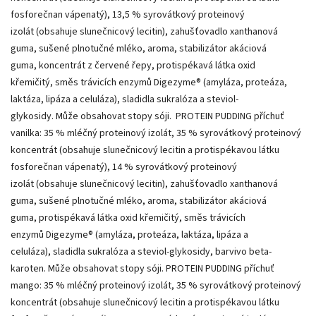
fosforečnan vápenatý), 13,5 % syrovátkový proteinový
izolát (obsahuje slunečnicový lecitin), zahušťovadlo xanthanová
guma, sušené plnotučné mléko, aroma, stabilizátor akáciová
guma, koncentrát z červené řepy, protispékavá látka oxid
křemičitý, směs trávicích enzymů Digezyme® (amyláza, proteáza,
laktáza, lipáza a celuláza), sladidla sukralóza a steviol-
glykosidy. Může obsahovat stopy sóji. PROTEIN PUDDING příchuť
vanilka: 35 % mléčný proteinový izolát, 35 % syrovátkový proteinový
koncentrát (obsahuje slunečnicový lecitin a protispékavou látku
fosforečnan vápenatý), 14 % syrovátkový proteinový
izolát (obsahuje slunečnicový lecitin), zahušťovadlo xanthanová
guma, sušené plnotučné mléko, aroma, stabilizátor akáciová
guma, protispékavá látka oxid křemičitý, směs trávicích
enzymů Digezyme® (amyláza, proteáza, laktáza, lipáza a
celuláza), sladidla sukralóza a steviol-glykosidy, barvivo beta-
karoten. Může obsahovat stopy sóji. PROTEIN PUDDING příchuť
mango: 35 % mléčný proteinový izolát, 35 % syrovátkový proteinový
koncentrát (obsahuje slunečnicový lecitin a protispékavou látku