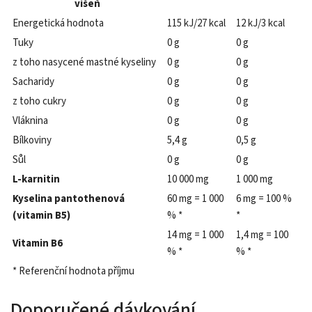
višeň
Energetická hodnota
115 kJ/27 kcal
12 kJ/3 kcal
Tuky
0 g
0 g
z toho nasycené mastné kyseliny
0 g
0 g
Sacharidy
0 g
0 g
z toho cukry
0 g
0 g
Vláknina
0 g
0 g
Bílkoviny
5,4 g
0,5 g
Sůl
0 g
0 g
L-karnitin
10 000 mg
1 000 mg
Kyselina pantothenová
60 mg = 1 000
6 mg = 100 %
(vitamin B5)
% *
*
14 mg = 1 000
1,4 mg = 100
Vitamin B6
% *
% *
* Referenční hodnota příjmu
Doporučené dávkování