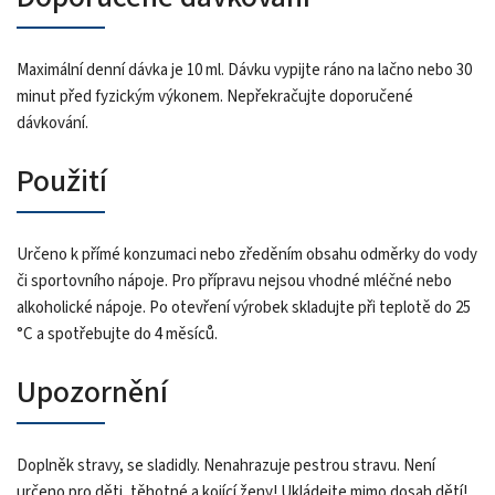
Maximální denní dávka je 10 ml. Dávku vypijte ráno na lačno nebo 30
minut před fyzickým výkonem. Nepřekračujte doporučené
dávkování.
Použití
Určeno k přímé konzumaci nebo zředěním obsahu odměrky do vody
či sportovního nápoje. Pro přípravu nejsou vhodné mléčné nebo
alkoholické nápoje. Po otevření výrobek skladujte při teplotě do 25
°C a spotřebujte do 4 měsíců.
Upozornění
Doplněk stravy, se sladidly. Nenahrazuje pestrou stravu. Není
určeno pro děti, těhotné a kojící ženy! Ukládejte mimo dosah dětí!