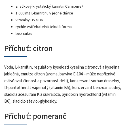
značkový krystalický karnitin Carnipure®
1 000 mg L-karnitinu v jedné dávce
vitamíny B5 a B6
rychle vstřebatelná tekutá forma
bez cukru
Příchuť: citron
Voda, L-karnitin, regulátory kyselosti kyselina citronová a kyselina
jablečná, emulze citron (aroma, barvivo E-104 – může nepříznivě
ovlivňovat činnost a pozornost dětí), konzervant sorban draselný,
D-pantothenát vápenatý (vitamin B5), konzervant benzoan sodný,
sladidla acesulfam K a sukralóza, pyridoxin hydrochlorid (vitamin
B6), sladidlo steviol-glykosidy.
Příchuť: pomeranč