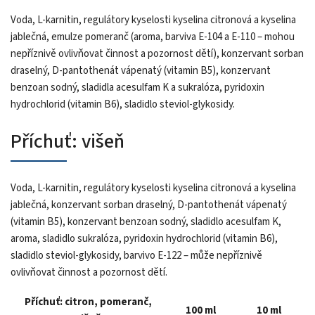
Voda, L-karnitin, regulátory kyselosti kyselina citronová a kyselina
jablečná, emulze pomeranč (aroma, barviva E-104 a E-110 – mohou
nepříznivě ovlivňovat činnost a pozornost dětí), konzervant sorban
draselný, D-pantothenát vápenatý (vitamin B5), konzervant
benzoan sodný, sladidla acesulfam K a sukralóza, pyridoxin
hydrochlorid (vitamin B6), sladidlo steviol-glykosidy.
Příchuť: višeň
Voda, L-karnitin, regulátory kyselosti kyselina citronová a kyselina
jablečná, konzervant sorban draselný, D-pantothenát vápenatý
(vitamin B5), konzervant benzoan sodný, sladidlo acesulfam K,
aroma, sladidlo sukralóza, pyridoxin hydrochlorid (vitamin B6),
sladidlo steviol-glykosidy, barvivo E-122 – může nepříznivě
ovlivňovat činnost a pozornost dětí.
Příchuť: citron, pomeranč,
100 ml
10 ml