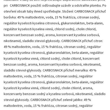
pri CARBOSNACK použití: odšroubujte uzávěr a odstraňte plombu. Po
otevření obsah tuby ihned spotřebujte. Složení: CARBOSNACK příchuť
borůvka: 49 % maltodextrin, voda, 15 % fruktóza, citronan sodný,
regulátor kyselosti kyselina citronová, glukuronolakton, beta-alanin,
regulátor kyselosti kyselina vinná, chlorid sodný, cholin chlorid,
konzervant benzoan sodný, aroma, konzervant kyselina sorbová,
nikotinamid, sladidlo steviol-glykosidy. CARBOSNACK příchuť citron:
49 % maltodextrin, voda, 15 % fruktóza, citronan sodný, regulátor
kyselosti kyselina citronová, glukuronolakton, beta-alanin, regulátor
kyselosti kyselina vinná, chlorid sodný, cholin chlorid, konzervant
benzoan sodný, aroma, konzervant kyselina sorbová, nikotinamid,
sladidlo steviol-glykosidy. CARBOSNACK příchuť meruňka: 49 %
maltodextrin, voda, 15 % fruktóza, citronan sodný, regulátor
kyselosti kyselina citronová, glukuronolakton, beta-alanin, regulátor
kyselosti kyselina vinná, chlorid sodný, cholin chlorid, aroma,
konzervanty benzoan sodný a kyselina sorbová, nikotinamid, sladidlo
steviol-glykosidy. CARBOSNACK příchuť zelené jablko: 49 %
maltodextrin, voda, 15 % fruktóza, citronan sodný, regulátor