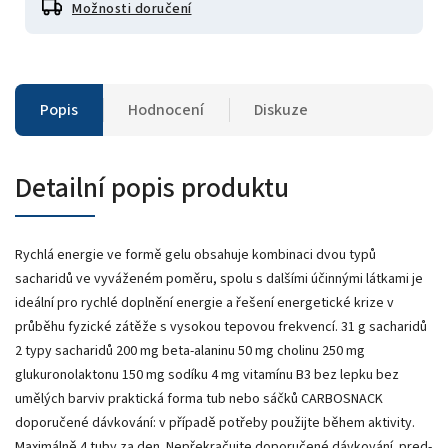
Možnosti doručení
Popis
Hodnocení
Diskuze
Detailní popis produktu
Rychlá energie ve formě gelu obsahuje kombinaci dvou typů
sacharidů ve vyváženém poměru, spolu s dalšími účinnými látkami je
ideální pro rychlé doplnění energie a řešení energetické krize v
průběhu fyzické zátěže s vysokou tepovou frekvencí. 31 g sacharidů
2 typy sacharidů 200 mg beta-alaninu 50 mg cholinu 250 mg
glukuronolaktonu 150 mg sodíku 4 mg vitamínu B3 bez lepku bez
umělých barviv praktická forma tub nebo sáčků CARBOSNACK
doporučené dávkování: v případě potřeby použijte během aktivity.
Maximálně 4 tuby za den. Nepřekračujte doporučené dávkování. pred-