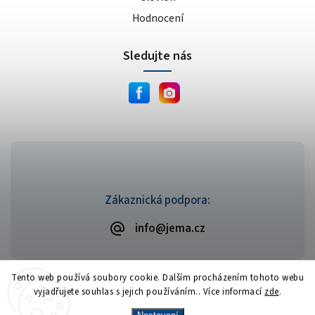
Hodnocení
Sledujte nás
Zákaznická podpora:
info@jema.cz
Tento web používá soubory cookie. Dalším procházením tohoto webu
vyjadřujete souhlas s jejich používáním.. Více informací
zde
.
Copyright 2026
JEMA.cz
. Všechna práva vyhrazena.
Vytvořil
Shoptet
| Design
Shoptak.cz