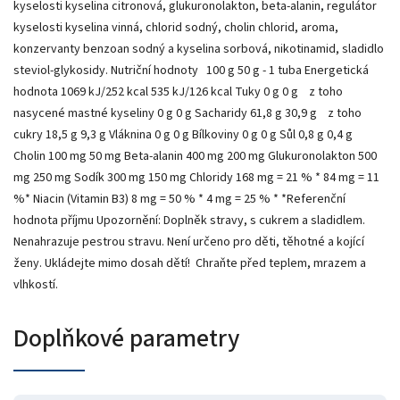
kyselosti kyselina citronová, glukuronolakton, beta-alanin, regulátor
kyselosti kyselina vinná, chlorid sodný, cholin chlorid, aroma,
konzervanty benzoan sodný a kyselina sorbová, nikotinamid, sladidlo
steviol-glykosidy. Nutriční hodnoty 100 g 50 g - 1 tuba Energetická
hodnota 1069 kJ/252 kcal 535 kJ/126 kcal Tuky 0 g 0 g z toho
nasycené mastné kyseliny 0 g 0 g Sacharidy 61,8 g 30,9 g z toho
cukry 18,5 g 9,3 g Vláknina 0 g 0 g Bílkoviny 0 g 0 g Sůl 0,8 g 0,4 g
Cholin 100 mg 50 mg Beta-alanin 400 mg 200 mg Glukuronolakton 500
mg 250 mg Sodík 300 mg 150 mg Chloridy 168 mg = 21 % * 84 mg = 11
%* Niacin (Vitamin B3) 8 mg = 50 % * 4 mg = 25 % * *Referenční
hodnota příjmu Upozornění: Doplněk stravy, s cukrem a sladidlem.
Nenahrazuje pestrou stravu. Není určeno pro děti, těhotné a kojící
ženy. Ukládejte mimo dosah dětí! Chraňte před teplem, mrazem a
vlhkostí.
Doplňkové parametry