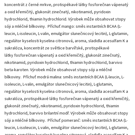
koncentrát z černé mrkve, protispékavé látky fosforečnan vápenatý
a oxid křemičitý, glukonát zinečnatý, nikotinamid, pyridoxin
hydrochlorid, thiamin hydrochlorid. Výrobek může obsahovat stopy
sóji a mléčné bílkoviny. Příchuť mango: směs instantních BCAA (L-
leucin, L-isoleucin, L-valin, emulgátor slunečnicový lecitin), L-glutamin,
regulátor kyselosti kyselina citronová, aroma, sladidla acesulfam K a
sukralóza, koncentrát ze světlice barvířské, protispékavé
látky fosforečnan vápenatý a oxid křemičitý, glukonát zinečnatý,
nikotinamid, pyridoxin hydrochlorid, thiamin hydrochlorid, barvivo
beta-karoten. Výrobek může obsahovat stopy sóji a mléčné
bílkoviny. Příchuť modrá malina: směs instantních BCAA (L-leucin, L-
isoleucin, L-valin, emulgátor slunečnicový lecitin), L-glutamin,
regulátor kyselosti kyselina citronová, aroma, sladidla acesulfam K a
sukralóza, protispékavé látky fosforečnan vápenatý a oxid křemičitý,
glukonát zinečnatý, nikotinamid, pyridoxin hydrochlorid, thiamin
hydrochlorid, barvivo brilantní modř. Výrobek může obsahovat stopy
sóji a mléčné bílkoviny. Příchuť pomeranč: směs instantních BCAA (L-
leucin, L-isoleucin, L-valin, emulgátor slunečnicový lecitin), L-glutamin,
aroma, regulátor kyselosti kyselina citronová, sladidla acesulfam K a