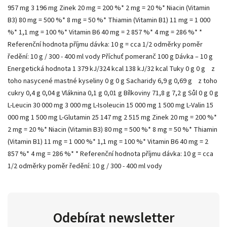
957 mg 3 196 mg Zinek 20 mg = 200 %* 2 mg = 20 %* Niacin (Vitamin
B3) 80 mg = 500 %* 8 mg = 50 %* Thiamin (Vitamin B1) 11 mg = 1 000
%* 1,1 mg = 100 %* Vitamin B6 40 mg = 2 857 %* 4 mg = 286 %* *
Referenční hodnota příjmu dávka: 10 g = cca 1/2 odměrky poměr
ředění: 10 g / 300 - 400 ml vody Příchuť pomeranč 100 g Dávka – 10 g
Energetická hodnota 1 379 kJ/324 kcal 138 kJ/32 kcal Tuky 0 g 0 g z
toho nasycené mastné kyseliny 0 g 0 g Sacharidy 6,9 g 0,69 g z toho
cukry 0,4 g 0,04 g Vláknina 0,1 g 0,01 g Bílkoviny 71,8 g 7,2 g Sůl 0 g 0 g
L-Leucin 30 000 mg 3 000 mg L-Isoleucin 15 000 mg 1 500 mg L-Valin 15
000 mg 1 500 mg L-Glutamin 25 147 mg 2 515 mg Zinek 20 mg = 200 %*
2 mg = 20 %* Niacin (Vitamin B3) 80 mg = 500 %* 8 mg = 50 %* Thiamin
(Vitamin B1) 11 mg = 1 000 %* 1,1 mg = 100 %* Vitamin B6 40 mg = 2
857 %* 4 mg = 286 %* * Referenční hodnota příjmu dávka: 10 g = cca
1/2 odměrky poměr ředění: 10 g / 300 - 400 ml vody
Odebírat newsletter