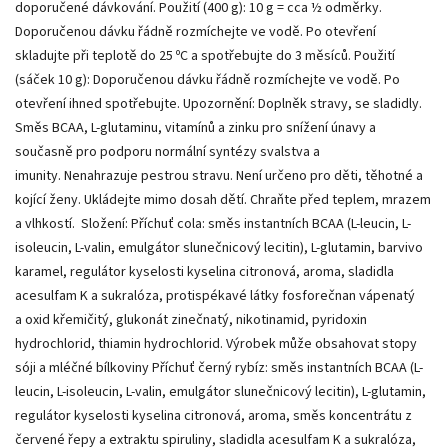
doporučené dávkování. Použití (400 g): 10 g = cca ½ odměrky.
Doporučenou dávku řádně rozmíchejte ve vodě. Po otevření
skladujte při teplotě do 25 ºC a spotřebujte do 3 měsíců. Použití
(sáček 10 g): Doporučenou dávku řádně rozmíchejte ve vodě. Po
otevření ihned spotřebujte. Upozornění: Doplněk stravy, se sladidly.
Směs BCAA, L-glutaminu, vitamínů a zinku pro snížení únavy a
současně pro podporu normální syntézy svalstva a
imunity. Nenahrazuje pestrou stravu. Není určeno pro děti, těhotné a
kojící ženy. Ukládejte mimo dosah dětí. Chraňte před teplem, mrazem
a vlhkostí. Složení: Příchuť cola: směs instantních BCAA (L-leucin, L-
isoleucin, L-valin, emulgátor slunečnicový lecitin), L-glutamin, barvivo
karamel, regulátor kyselosti kyselina citronová, aroma, sladidla
acesulfam K a sukralóza, protispékavé látky fosforečnan vápenatý
a oxid křemičitý, glukonát zinečnatý, nikotinamid, pyridoxin
hydrochlorid, thiamin hydrochlorid. Výrobek může obsahovat stopy
sóji a mléčné bílkoviny Příchuť černý rybíz: směs instantních BCAA (L-
leucin, L-isoleucin, L-valin, emulgátor slunečnicový lecitin), L-glutamin,
regulátor kyselosti kyselina citronová, aroma, směs koncentrátu z
červené řepy a extraktu spiruliny, sladidla acesulfam K a sukralóza,