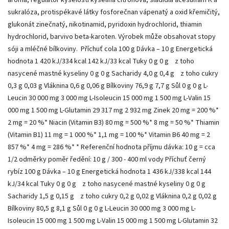
sukralóza, protispékavé látky fosforečnan vápenatý a oxid křemičitý,
glukonát zinečnatý, nikotinamid, pyridoxin hydrochlorid, thiamin
hydrochlorid, barvivo beta-karoten. Výrobek může obsahovat stopy
sóji a mléčné bílkoviny. Příchuť cola 100 g Dávka – 10 g Energetická
hodnota 1 420 kJ/334 kcal 142 kJ/33 kcal Tuky 0 g 0 g z toho
nasycené mastné kyseliny 0 g 0 g Sacharidy 4,0 g 0,4 g z toho cukry
0,3 g 0,03 g Vláknina 0,6 g 0,06 g Bílkoviny 76,9 g 7,7 g Sůl 0 g 0 g L-
Leucin 30 000 mg 3 000 mg L-Isoleucin 15 000 mg 1 500 mg L-Valin 15
000 mg 1 500 mg L-Glutamin 29 317 mg 2 932 mg Zinek 20 mg = 200 %*
2 mg = 20 %* Niacin (Vitamin B3) 80 mg = 500 %* 8 mg = 50 %* Thiamin
(Vitamin B1) 11 mg = 1 000 %* 1,1 mg = 100 %* Vitamin B6 40 mg = 2
857 %* 4 mg = 286 %* * Referenční hodnota příjmu dávka: 10 g = cca
1/2 odměrky poměr ředění: 10 g / 300 - 400 ml vody Příchuť černý
rybíz 100 g Dávka – 10 g Energetická hodnota 1 436 kJ/338 kcal 144
kJ/34 kcal Tuky 0 g 0 g z toho nasycené mastné kyseliny 0 g 0 g
Sacharidy 1,5 g 0,15 g z toho cukry 0,2 g 0,02 g Vláknina 0,2 g 0,02 g
Bílkoviny 80,5 g 8,1 g Sůl 0 g 0 g L-Leucin 30 000 mg 3 000 mg L-
Isoleucin 15 000 mg 1 500 mg L-Valin 15 000 mg 1 500 mg L-Glutamin 32