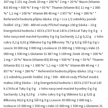
307 mg 3 231 mg Zinek 20 mg = 200 %* 2 mg = 20 %* Niacin (Vitamin
B3) 80 mg = 500 %* 8 mg = 50 %* Thiamin (Vitamin B1) 11 mg = 1 000
%* 1,1 mg = 100 %* Vitamin B6 40 mg = 2 857 %* 4 mg = 286 %* *
Referenční hodnota příjmu dávka: 10 g = cca 1/2 odměrky poměr
ředění: 10 g / 300 - 400 ml vody Příchuť mango 100 g Dávka – 10 g
Energetická hodnota 1 433 kJ/337 kcal 143 kJ/34 kcal Tuky 0 g 0 g z
toho nasycené mastné kyseliny 0 g 0 g Sacharidy 2,2 g 0,22 g z toho
cukry 0,2 g 0,02 g Vláknina 0 g 0 g Bílkoviny 79,7 g 8,0 g Sůl 0 g 0 g L-
Leucin 30 000 mg 3 000 mg L-Isoleucin 15 000 mg 1 500 mg L-Valin 15
000 mg 1 500 mg L-Glutamin 31 687 mg 3 169 mg Zinek 20 mg = 200 %*
2 mg = 20 %* Niacin (Vitamin B3) 80 mg = 500 %* 8 mg = 50 %* Thiamin
(Vitamin B1) 11 mg = 1 000 %* 1,1 mg = 100 %* Vitamin B6 40 mg = 2
857 %* 4 mg = 286 %* * Referenční hodnota příjmu dávka: 10 g = cca
1/2 odměrky poměr ředění: 10 g / 300 - 400 ml vody Příchuť modrá
malina 100 g Dávka – 10 g Energetická hodnota 1 433 kJ/337 kcal 143
kJ/34 kcal Tuky 0 g 0 g z toho nasycené mastné kyseliny 0 g 0 g
Sacharidy 1,9 g 0,19 g z toho cukry 0 g 0 g Vláknina 0,1 g 0,01 g
Bílkoviny 80,0 g 8,0 g Sůl 0 g 0 g L-Leucin 30 000 mg 3 000 mg L-
Isoleucin 15 000 mg 1 500 mg L-Valin 15 000 mg 1 500 mg L-Glutamin 31