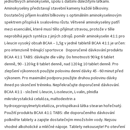
jednotlivých aminokyselin, spolu s dalšími důležitými látkami.
Aminokyseliny představují stavební kameny každé bílkoviny.
Dostatečný příjem kvalitní bílkoviny s optimálním aminokyselinovým
spektrem přispívá k svalovému růstu. Větvené aminokyseliny patří
mezi esenciální, které musí tělo přijímat stravou, protože v těle
neprobíhá jejich syntéza z jiných zdrojů. poměr aminokyselin 4:1:1 pro
L-leucin vysoký obsah BCAA – 1,5g v jedné tabletě BCAA 4:1:1 je určen:
pro intenzivně trénující sportovce Doporučené dávkování produktu
BCAA 4:1:1 TABS: dávkujte dle váhy. Do hmotnosti 90 kg 6 tablet
denně, 90 - 120 kg 8 tablet denně, nad 120 kg 10 tablet denně. Pro
zlepšení výkonnosti použijte polovinu denní dávky 45 - 60 minut před
výkonem. Pro maximální podporu použijte druhou polovinu dávky
ihned po skončení tréninku. Nepřekračujte doporučené dávkování.
BCAA 4:1:1 - složení: L-leucin, L-isoleucin, L-valin, plnidla
mikrokrystalická celulóza, maltodextrin a
hydroxypropylmetylcelulóza, protispékavá látka stearan hořečnatý.
Použití produktu BCAA 4:1:1 TABS: dle doporučeného dávkování
polkněte tablety a zapijte dostatečným množstvím vody. Nejsou
vhodné alkoholické a mléčné nápoje. Tablety nekousejte! Po otevření