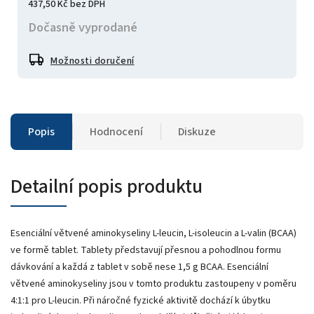
437,50 Kč bez DPH
Dočasně vyprodané
Možnosti doručení
Popis
Hodnocení
Diskuze
Detailní popis produktu
Esenciální větvené aminokyseliny L-leucin, L-isoleucin a L-valin (BCAA)
ve formě tablet. Tablety představují přesnou a pohodlnou formu
dávkování a každá z tablet v sobě nese 1,5 g BCAA. Esenciální
větvené aminokyseliny jsou v tomto produktu zastoupeny v poměru
4:1:1 pro L-leucin. Při náročné fyzické aktivitě dochází k úbytku