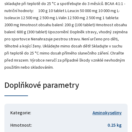
skladujte při teplotě do 25 °C a spotřebujte do 3 měsíců. BCAA 4:1:1 -
nutriční hodnoty: 100 g 10 tablet L-Leucin 50 000 mg 10 000 mg L-
Isoleucin 12 500 mg 2 500 mg L-Valin 12 500 mg 2 500 mg 1 tableta:
2000 mg Hmotnost obsahu balení: 200 g (100 tablet) Hmotnost obsahu
balení: 600 g (300 tablet) Upozornění: Doplněk stravy, vhodný zejména
pro sportovce Nenahrazuje pestrou stravu. Není určeno pro děti,
těhotné a kojící ženy. Ukládejte mimo dosah dětí! Skladujte v suchu
při teplotě do 25 °C mimo dosah přímého slunečního záření. Chraňte
před mrazem. Výrobce neručí za případné škody vzniklé nevhodným
použitím nebo skladováním.
Doplňkové parametry
Kategorie
:
Aminokyseliny
Hmotnost
:
0.25 kg