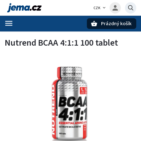
CZK
Prázdný košík
Hledat
Nutrend BCAA 4:1:1 100 tablet