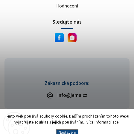
Hodnocení
Sledujte nás
Zákaznická podpora:
info@jema.cz
Tento web používá soubory cookie. Dalším procházením tohoto webu
vyjadřujete souhlas s jejich používáním.. Více informací
zde
.
Copyright 2026
JEMA.cz
. Všechna práva vyhrazena.
Vytvořil
Shoptet
| Design
Shoptak.cz
Nastavení