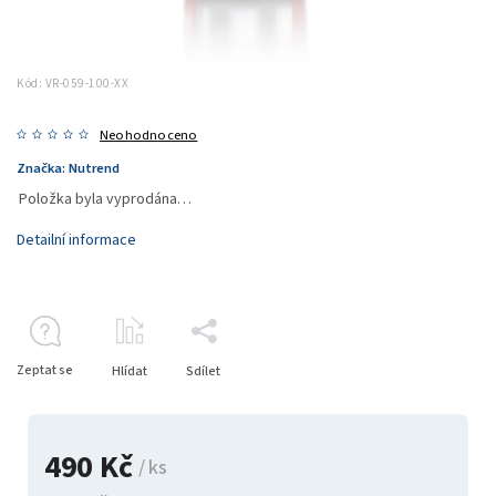
Kód:
VR-059-100-XX
Neohodnoceno
Značka:
Nutrend
Položka byla vyprodána…
Detailní informace
Zeptat se
Hlídat
Sdílet
490 Kč
/ ks