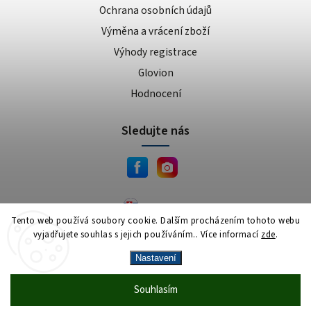
Ochrana osobních údajů
Výměna a vrácení zboží
Výhody registrace
Glovion
Hodnocení
Sledujte nás
JEMA.sk
Tento web používá soubory cookie. Dalším procházením tohoto webu
vyjadřujete souhlas s jejich používáním.. Více informací
zde
.
Copyright 2026
JEMA.cz
. Všechna práva vyhrazena.
Vytvořil
Shoptet
| Design
Shoptak.cz
Nastavení
Vrácení zboží zdarma
— celý srpen bez
Více
Souhlasím
🎁
·
poplatků
info