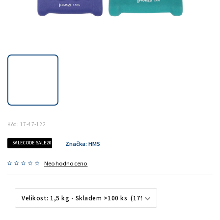
Kód:
17-47-122
SALECODE:SALE20:20:%
Značka:
HMS
Neohodnoceno