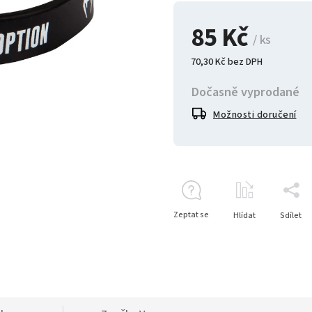
85 Kč
/ ks
70,30 Kč bez DPH
Dočasně vyprodané
Možnosti doručení
Zeptat se
Hlídat
Sdílet