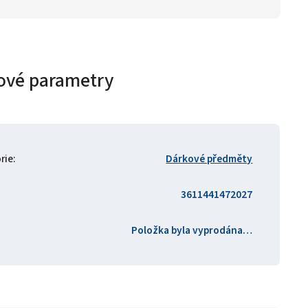
ové parametry
rie
:
Dárkové předměty
3611441472027
Položka byla vyprodána…