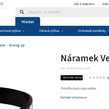
NFO
VŠE O NÁKUPU
OBC
Hledat
ortovní výživa
Zdravá výživa
Ochranné pomůcky
um - Giving up
Náramek Ve
Kód:
VENUM-03266-108
SALECODE:SALE20:20:%
Položka byla vyprodána…
Detailní informace