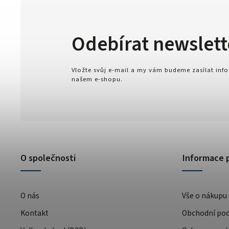
Odebírat newslett
Vložte svůj e-mail a my vám budeme zasílat in
našem e-shopu.
O společnosti
Informace 
O nás
Vše o nákupu
Kontakt
Obchodní po