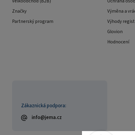
Velkoobchod (B2B)
Ochrana osob
Značky
Výměna a vrá
Partnerský program
Výhody regist
Glovion
Hodnocení
Zákaznická podpora:
info@jema.cz