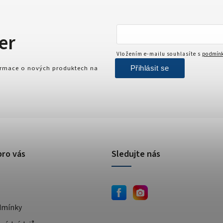
er
Vložením e-mailu souhlasíte s
podmínk
Přihlásit se
formace o nových produktech na
pro vás
Sledujte nás
dmínky