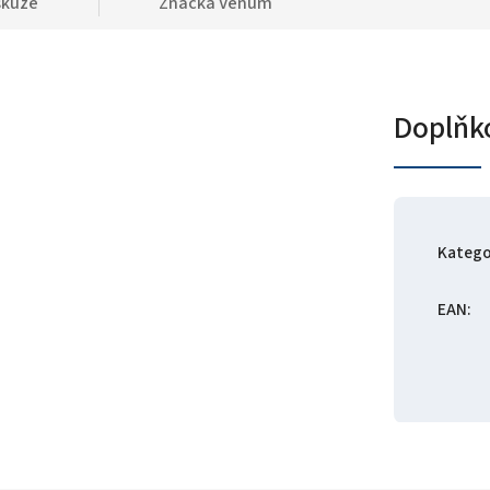
skuze
Značka
Venum
Doplňk
Katego
EAN
: