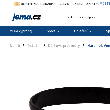
VRÁCENÍ ZBOŽÍ ZDARMA
— CELÝ SRPEN BEZ POPLATKŮ
VÍCE I
🎁
·
Zákaznická podpora:
MEGA výprodej
Sport
Oblečení
Sp
Domů
Ostatní
Dárkové předměty
Náramek Ven
/
/
/