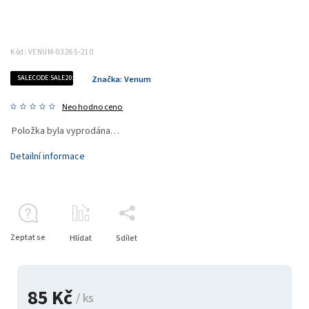
Kód:
VENUM-03265-210
SALECODE:SALE20:20:%
Značka:
Venum
Neohodnoceno
Položka byla vyprodána…
Detailní informace
Zeptat se
Hlídat
Sdílet
85 Kč
/ ks