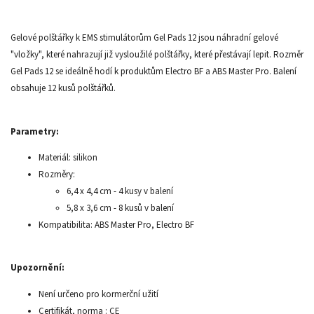
Gelové polštářky k EMS stimulátorům Gel Pads 12 jsou náhradní gelové
"vložky", které nahrazují již vysloužilé polštářky, které přestávají lepit. Rozměr
Gel Pads 12 se ideálně hodí k produktům Electro BF a ABS Master Pro. Balení
obsahuje 12 kusů polštářků.
Parametry:
Materiál: silikon
Rozměry:
6,4 x 4,4 cm - 4 kusy v balení
5,8 x 3,6 cm - 8 kusů v balení
Kompatibilita: ABS Master Pro, Electro BF
Upozornění:
Není určeno pro kormerční užití
Certifikát, norma : CE