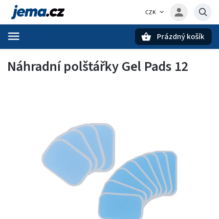
CZK
Prázdný košík
Hledat
Náhradní polštářky Gel Pads 12