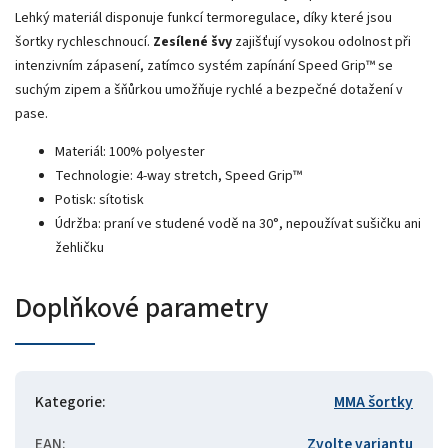
Lehký materiál disponuje funkcí termoregulace, díky které jsou
šortky rychleschnoucí.
Zesílené švy
zajišťují vysokou odolnost při
intenzivním zápasení, zatímco systém zapínání Speed Grip™ se
suchým zipem a šňůrkou umožňuje rychlé a bezpečné dotažení v
pase.
Materiál: 100% polyester
Technologie: 4-way stretch, Speed Grip™
Potisk: sítotisk
Údržba: praní ve studené vodě na 30°, nepoužívat sušičku ani
žehličku
Doplňkové parametry
Kategorie
:
MMA šortky
EAN
:
Zvolte variantu