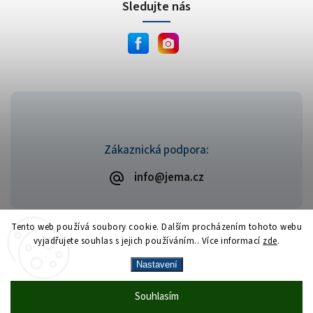
Sledujte nás
Zákaznická podpora:
info@jema.cz
Tento web používá soubory cookie. Dalším procházením tohoto webu
vyjadřujete souhlas s jejich používáním.. Více informací
zde
.
Copyright 2026
JEMA.cz
. Všechna práva vyhrazena.
Vytvořil
Shoptet
| Design
Shoptak.cz
Nastavení
Vrácení zboží zdarma
— celý srpen bez
Více
Souhlasím
🎁
·
poplatků
info