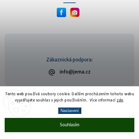
Zákaznická podpora:
info@jema.cz
Tento web používá soubory cookie. Dalším procházením tohoto webu
vyjadřujete souhlas s jejich používáním.. Více informací
zde
.
Copyright 2026
JEMA.cz
. Všechna práva vyhrazena.
Vytvořil
Shoptet
| Design
Shoptak.cz
Nastavení
Vrácení zboží zdarma
— celý srpen bez
Více
Souhlasím
🎁
·
poplatků
info