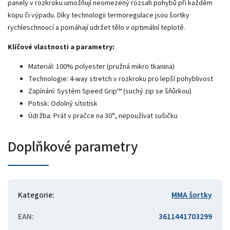
panely v rozkroku umožňují neomezený rozsah pohybů při každém
kopu či výpadu. Díky technologii termoregulace jsou šortky
rychleschnoucí a pomáhají udržet tělo v optimální teplotě.
Klíčové vlastnosti a parametry:
Materiál: 100% polyester (pružná mikro tkanina)
Technologie: 4-way stretch v rozkroku pro lepší pohyblivost
Zapínání: Systém Speed Grip™ (suchý zip se šňůrkou)
Potisk: Odolný sítotisk
Údržba: Prát v pračce na 30°, nepoužívat sušičku
Doplňkové parametry
Kategorie
:
MMA šortky
EAN
:
3611441703299