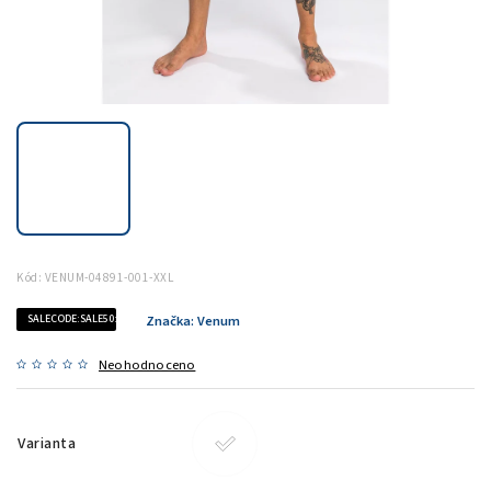
Kód:
VENUM-04891-001-XXL
SALECODE:SALE50:50:%
Značka:
Venum
Neohodnoceno
Varianta