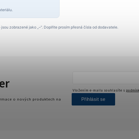
eriálu.
 jsou zobrazené jako „–“. Doplňte prosím přesná čísla od dodavatele.
er
Vložením e-mailu souhlasíte s
podmínk
Přihlásit se
formace o nových produktech na