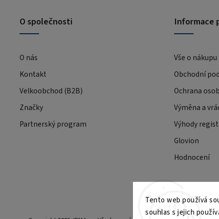
O společnosti
Informace 
O nás
Vše o nákupu
Kontakt
Obchodní po
Velkoobchod (B2B)
Ochrana osob
Značky
Výměna a vrá
Partnerský program
Výhody regist
Glovion
Hodnocení
Tento web používá sou
souhlas s jejich použív