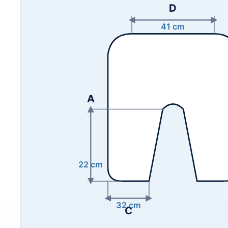
D
41 cm
A
22 cm
32 cm
C