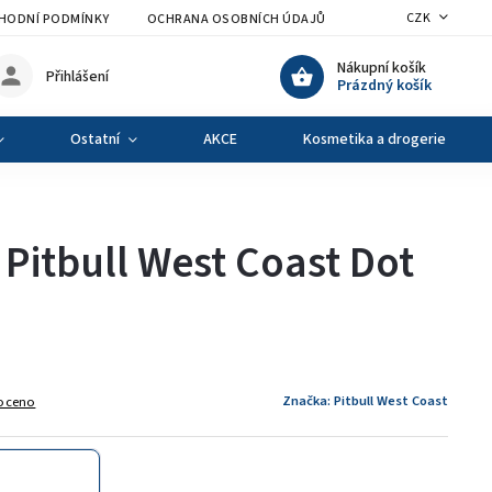
CZK
HODNÍ PODMÍNKY
OCHRANA OSOBNÍCH ÚDAJŮ
VÝMĚNA A VRÁCENÍ Z
Nákupní košík
Přihlášení
Prázdný košík
Ostatní
AKCE
Kosmetika a drogerie
Pitbull West Coast Dot
Značka:
Pitbull West Coast
oceno