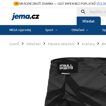
VRÁCENÍ ZBOŽÍ ZDARMA
— CELÝ SRPEN BEZ POPLATKŮ
VÍCE I
🎁
·
Hledat
MEGA výprodej
Sport
Oblečení
Sp
Domů
Oblečení
Pánské oblečení
Kraťasy
MM
/
/
/
/