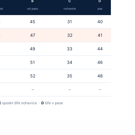
B
C
D
ok
od pasu
nohavice
pas
2
45
31
40
2
47
32
41
3
49
33
44
3
51
34
46
3
52
35
48
–
–
–
C
spodní šíře nohavice ·
D
šíře v pase