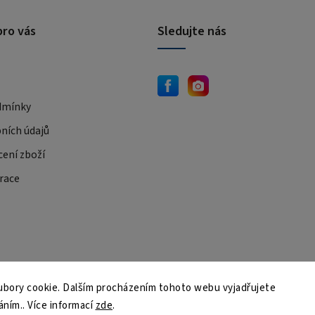
pro vás
Sledujte nás
dmínky
ních údajů
cení zboží
race
JEMA.sk
bory cookie. Dalším procházením tohoto webu vyjadřujete
áním.. Více informací
zde
.