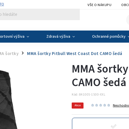
NFO
VŠE O NÁKUPU
OBC
ortovní výživa
Zdravá výživa
Ochranné pomůcky
A šortky
MMA šortky Pitbull West Coast Dot CAMO šedá
/
MMA šortky 
CAMO šedá
Kód:
841005-1500-XXL
Neohodn
Akce