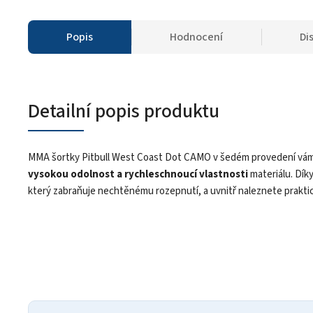
Popis
Hodnocení
Di
Detailní popis produktu
MMA šortky Pitbull West Coast Dot CAMO v šedém provedení vám z
vysokou odolnost a rychleschnoucí vlastnosti
materiálu. Dík
který zabraňuje nechtěnému rozepnutí, a uvnitř naleznete prakt