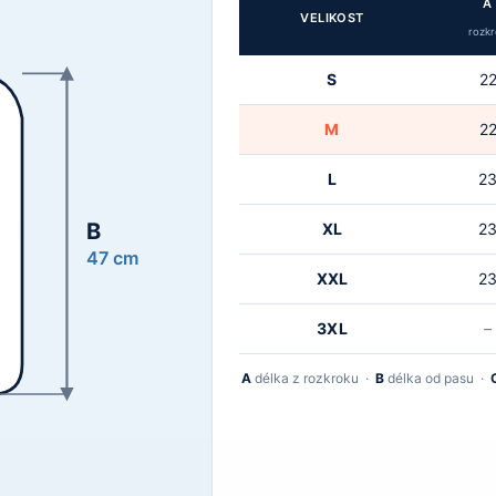
A
VELIKOST
rozkr
S
2
M
2
L
2
B
XL
2
47 cm
XXL
2
3XL
–
A
délka z rozkroku ·
B
délka od pasu ·