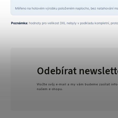
Měřeno na hotovém výrobku položeném naplocho, bez natahování mat
Poznámka:
hodnoty pro velikost 3XL nebyly v podkladu kompletní, proto
Odebírat newslett
Vložte svůj e-mail a my vám budeme zasílat in
našem e-shopu.