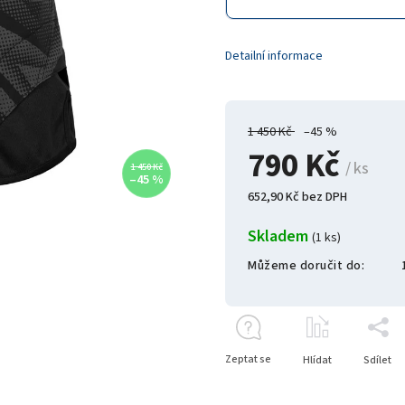
Detailní informace
1 450 Kč
–45 %
790 Kč
/ ks
1 450 Kč
–45 %
652,90 Kč bez DPH
Skladem
(1 ks)
Můžeme doručit do:
Zeptat se
Hlídat
Sdílet