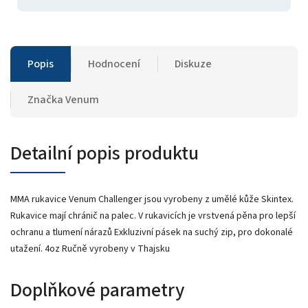
Popis
Hodnocení
Diskuze
Značka
Venum
Detailní popis produktu
MMA rukavice Venum Challenger jsou vyrobeny z umělé kůže Skintex.
Rukavice mají chránič na palec. V rukavicích je vrstvená pěna pro lepší
ochranu a tlumení nárazů Exkluzivní pásek na suchý zip, pro dokonalé
utažení. 4oz Ručně vyrobeny v Thajsku
Doplňkové parametry