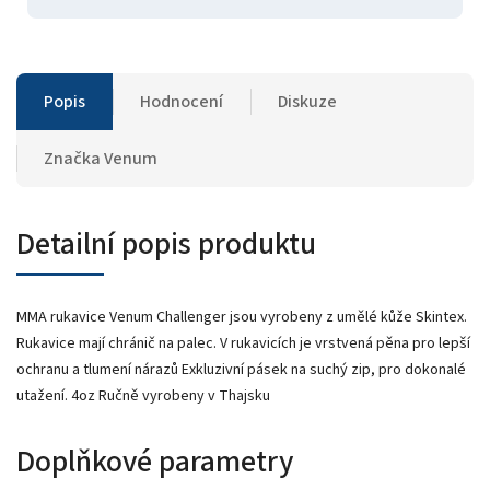
Popis
Hodnocení
Diskuze
Značka
Venum
Detailní popis produktu
MMA rukavice Venum Challenger jsou vyrobeny z umělé kůže Skintex.
Rukavice mají chránič na palec. V rukavicích je vrstvená pěna pro lepší
ochranu a tlumení nárazů Exkluzivní pásek na suchý zip, pro dokonalé
utažení. 4oz Ručně vyrobeny v Thajsku
Doplňkové parametry